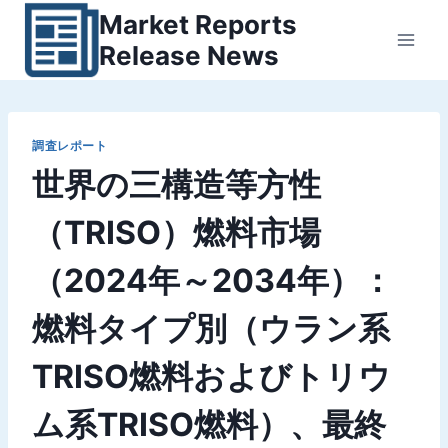
内
Market Reports
容
Release News
を
ス
キ
ッ
調査レポート
世界の三構造等方性
プ
（TRISO）燃料市場
（2024年～2034年）：
燃料タイプ別（ウラン系
TRISO燃料およびトリウ
ム系TRISO燃料）、最終