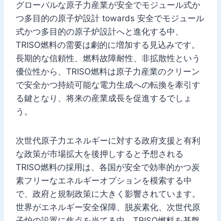
グローバルな原子力産業が安全でモジュール式か
つ多目的の原子炉設計 towards 安全でモジュール
式かつ多目的の原子炉設計へと進化する中、
TRISO燃料の需要は劇的に増加する見込みです。
長期的な信頼性、燃料故障耐性、非拡散性という
優位性から、TRISO燃料は原子力産業のクリーン
で安全かつ持続可能な電力生成への転換を牽引す
る鍵となり、将来の産業成長を促進するでしょ
う。
次世代原子力エネルギーに対する政府支援と有利
な政策が市場拡大を後押しすると予想される
TRISO燃料の採用は、各国が安全で効率的かつ炭
素フリーなエネルギーオプションを模索する中
で、政府と規制政策に大きく影響されています。
世界がエネルギー安全保障、脱炭素化、次世代原
子炉の設置に焦点を当てる中、TRISO燃料を基盤