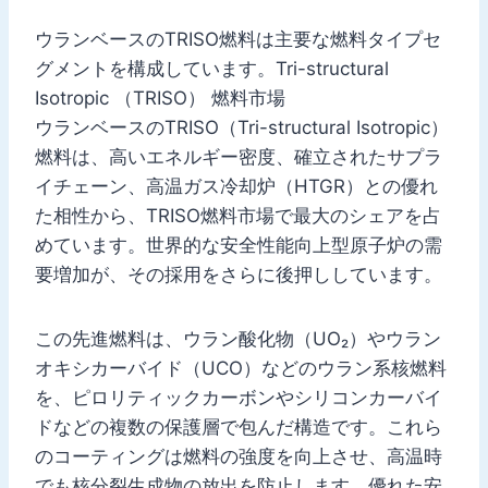
ウランベースのTRISO燃料は主要な燃料タイプセ
グメントを構成しています。Tri-structural
Isotropic （TRISO） 燃料市場
ウランベースのTRISO（Tri-structural Isotropic）
燃料は、高いエネルギー密度、確立されたサプラ
イチェーン、高温ガス冷却炉（HTGR）との優れ
た相性から、TRISO燃料市場で最大のシェアを占
めています。世界的な安全性能向上型原子炉の需
要増加が、その採用をさらに後押ししています。
この先進燃料は、ウラン酸化物（UO₂）やウラン
オキシカーバイド（UCO）などのウラン系核燃料
を、ピロリティックカーボンやシリコンカーバイ
ドなどの複数の保護層で包んだ構造です。これら
のコーティングは燃料の強度を向上させ、高温時
でも核分裂生成物の放出を防止します。優れた安