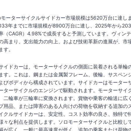
界のモーターサイクルサイドカー市場規模は5620万台に達し
pは2033年までに市場規模が8900万台に達し、2025年から2
率（CAGR）4.98%で成長すると予測しています。ヴィン
の高まり、支出能力の向上、および技術革新の進展が、市
ます。
サイドカーは、モーターサイクルの側面に装着される単輪
ます。これは、鋼または金属製フレーム、後輪、サスペン
よびボディから構成されています。サイドカーはモーター
ーターサイクルのエンジンで駆動されます。モーターサイ
、二輪車が三輪車に変換されます。貨物や乗客の輸送に広
プ用品、または障害のある人向けの荷物を収納する追加の
イクルサイドカーは、安定性、コスト効率の良さ、独特で
様々な利点を提供します。ソロモーターサイクルと比較し
幅が広く、一般に最高速度が低く、追加の乗客または荷物