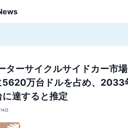
 News
ーターサイクルサイドカー市場
に5620万台ドルを占め、203
万台に達すると推定
月14日