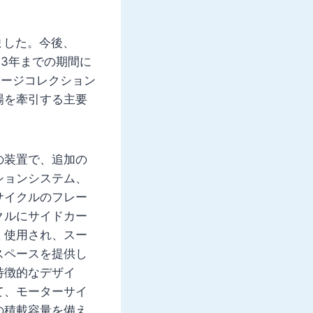
ました。今後、
033年までの期間に
テージコレクション
場を牽引する主要
の装置で、追加の
ションシステム、
サイクルのフレー
クルにサイドカー
く使用され、スー
スペースを提供し
特徴的なデザイ
て、モーターサイ
の積載容量を備え