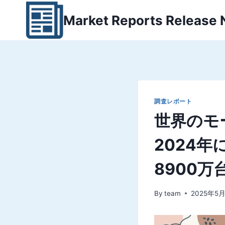
内
Market Reports Release
容
を
ス
キ
ッ
プ
調査レポート
世界のモ
2024年
8900
By
team
2025年5