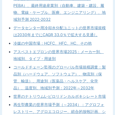
PEBA）、最終用途産業別（自動車、建築・建設、履
物、電線・ケーブル、医療、エンジニアリング）、地
域別予測 2022-2032
データセンター用冷却水分配ユニットの世界市場規模
は2030年までにCAGR 33.0％で拡大する見通し
冷媒の中国市場：HCFC、HFC、HC、その他
アスベストエプロンの世界市場2025：メーカー別、
地域別、タイプ・用途別
コールドチェーン監視のグローバル市場規模調査：製
品別（ハードウェア、ソフトウェア）、物流別（保
管、輸送）、用途別（医薬品・ヘルスケア、化学
品）、温度別、地域別予測：2022年～2032年
世界のナトリウムL-ピロリドンカルボキシレート市場
再生型農業の世界市場予測（～2034）：アグロフォ
レストリー、アグロエコロジー、総合的放牧計画、シ