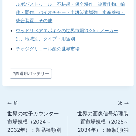
ルボパストゥール、不耕起・保全耕作、被覆作物、輪
作・間作、バイオチャー・土壌炭素増強、水産養殖・
統合装置、その他
ウッドリペアエポキシの世界市場2025：メーカー
別、地域別、タイプ・用途別
チオジグリコール酸の世界市場
投
#
鉄道用バッテリー
稿
タ
グ:
投
前
次
世界の粒子カウンター
世界の画像信号処理装
稿
市場規模（2024～
置市場規模（2025～
ナ
2032年）：製品種類別
2034年）：種類別(独