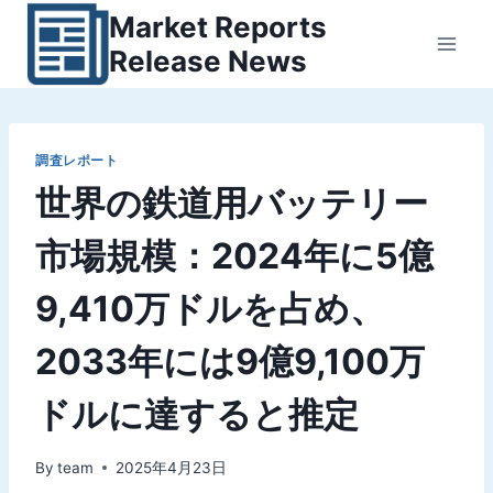
内
Market Reports
容
Release News
を
ス
キ
ッ
調査レポート
世界の鉄道用バッテリー
プ
市場規模：2024年に5億
9,410万ドルを占め、
2033年には9億9,100万
ドルに達すると推定
By
team
2025年4月23日