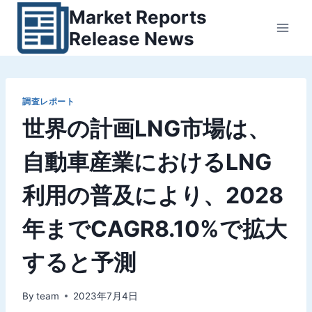
内
Market Reports
容
Release News
を
ス
キ
ッ
調査レポート
世界の計画LNG市場は、
プ
自動車産業におけるLNG
利用の普及により、2028
年までCAGR8.10%で拡大
すると予測
By
team
2023年7月4日