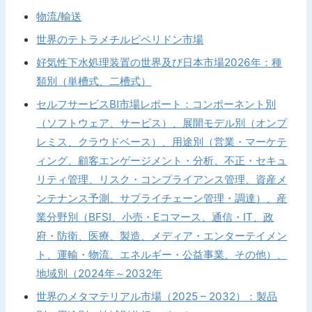
物流/輸送
世界のテトラメチルピペリドン市場
好気性下水処理装置の世界及び日本市場2026年：種
類別（単槽式、二槽式）
セルフサービスBI市場レポート：コンポーネント別
（ソフトウェア、サービス）、展開モデル別（オンプ
レミス、クラウドベース）、用途別（営業・マーケテ
ィング、顧客エンゲージメント・分析、不正・セキュ
リティ管理、リスク・コンプライアンス管理、資産メ
ンテナンス予測、サプライチェーン管理・調達）、産
業分野別（BFSI、小売・Eコマース、通信・IT、政
府・防衛、医療、製造、メディア・エンターテイメン
ト、運輸・物流、エネルギー・公益事業、その他）、
地域別（2024年～2032年
世界のメタマテリアル市場（2025 – 2032）：製品