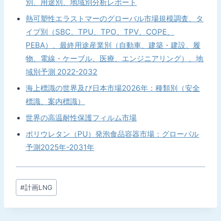
別、用途別、地域別分析レポート
熱可塑性エラストマーのグローバル市場規模調査、タ
イプ別（SBC、TPU、TPO、TPV、COPE、
PEBA）、最終用途産業別（自動車、建築・建設、履
物、電線・ケーブル、医療、エンジニアリング）、地
域別予測 2022-2032
海上標識の世界及び日本市場2026年：種類別（安全
標識、案内標識）
世界の高温耐性保護フィルム市場
ポリウレタン（PU）発泡食品容器市場：グローバル
予測2025年-2031年
投
#
計画LNG
稿
タ