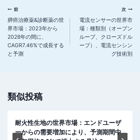
グ:
投
前
次
膵癌治療薬&診断薬の世
電流センサーの世界市
稿
界市場：2023年から
場：種類別（オープン
ナ
2028年の間に、
ループ、クローズドル
CAGR7.46%で成長する
ープ）、電流センシン
ビ
と予測
グ技術別
ゲ
ー
シ
類似投稿
ョ
ン
耐火性生地の世界市場：エンドユーザ
ーからの需要増加により、予測期間中