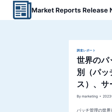
内
Market Reports Release
容
を
ス
キ
ッ
プ
調査レポート
世界のパ
別（パッ
ス）、サ
By
marketing
202
パッチ管理の世界市