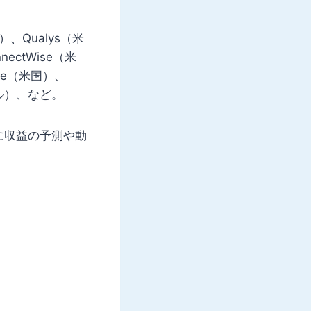
国）、Qualys（米
nectWise（米
are（米国）、
ラエル）、など。
に収益の予測や動