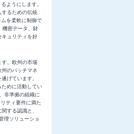
きるようにします。
入するための伝統
テムを柔軟に制御で
、機密データ、財
セキュリティを好
ます。欧州の市場
欧州のパッチマネ
を遂げています。
るために活動してい
は、非準拠の組織に
ュリティ要件に満た
に関する認識と、
管理ソリューショ