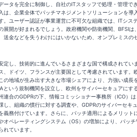
データを完全に制御し、自社のITスタッフで処理・管理で
入は、企業全体でパッチマネジメントソリューションを導
す。ユーザー認証が事業運営に不可欠な組織では、ITシス
の展開が好まれるでしょう。政府機関や防衛機関、BFSIは
、送金などを失うわけにはいかないため、オンプレミスの
安定し、技術的に進んでいるさまざまな国で構成されてい
ス、ドイツ、フランスが主要国として考慮されています。
この地域が生み出す大きな市場シェアにより、力強い成長
ISAという規制機関を設立し、欧州をサイバーセキュアにす
州連合のGDPRの下、情報コミッショナー事務所（ICO）
課し、組織の慣行に対する調査や、GDPRのサイバーセキ
を義務付けています。さらに、パッチ適用によるメリット
やオペレーティングシステム（OS）の増加により、パッチ
られています。