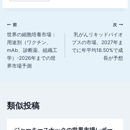
稿
タ
グ:
投
前
次
世界の細胞培養市場：
乳がんリキッドバイオ
稿
用途別（ワクチン、
プスの市場、2027年ま
ナ
mAb、診断薬、組織工
でに年平均18.50%で成
学）-2026年までの世
長が予想
ビ
界市場予測
ゲ
ー
シ
類似投稿
ョ
ン