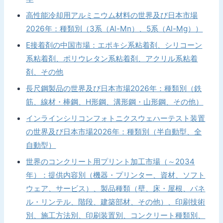
高性能冷却用アルミニウム材料の世界及び日本市場
2026年：種類別（3系（Al-Mn）、5系（Al-Mg））
E接着剤の中国市場：エポキシ系粘着剤、シリコーン
系粘着剤、ポリウレタン系粘着剤、アクリル系粘着
剤、その他
長尺鋼製品の世界及び日本市場2026年：種類別（鉄
筋、線材・棒鋼、H形鋼、溝形鋼・山形鋼、その他）
インラインシリコンフォトニクスウェハーテスト装置
の世界及び日本市場2026年：種類別（半自動型、全
自動型）
世界のコンクリート用プリント加工市場（～2034
年）：提供内容別（機器・プリンター、資材、ソフト
ウェア、サービス）、製品種類（壁、床・屋根、パネ
ル・リンテル、階段、建築部材、その他）、印刷技術
別、施工方法別、印刷装置別、コンクリート種類別、