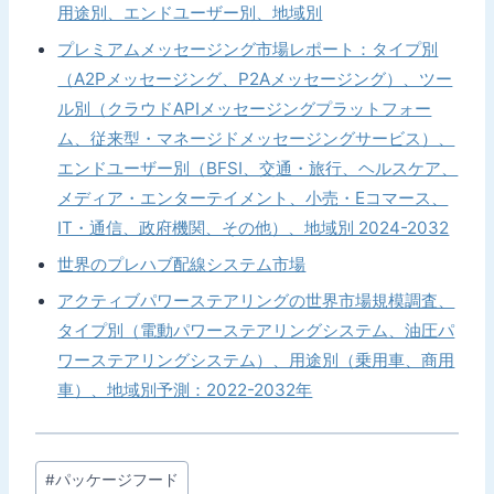
用途別、エンドユーザー別、地域別
プレミアムメッセージング市場レポート：タイプ別
（A2Pメッセージング、P2Aメッセージング）、ツー
ル別（クラウドAPIメッセージングプラットフォー
ム、従来型・マネージドメッセージングサービス）、
エンドユーザー別（BFSI、交通・旅行、ヘルスケア、
メディア・エンターテイメント、小売・Eコマース、
IT・通信、政府機関、その他）、地域別 2024-2032
世界のプレハブ配線システム市場
アクティブパワーステアリングの世界市場規模調査、
タイプ別（電動パワーステアリングシステム、油圧パ
ワーステアリングシステム）、用途別（乗用車、商用
車）、地域別予測：2022-2032年
投
#
パッケージフード