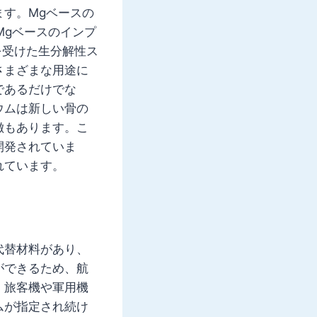
す。Mgベースの
Mgベースのインプ
を受けた生分解性ス
さまざまな用途に
であるだけでな
ウムは新しい骨の
徴もあります。こ
開発されていま
れています。
代替材料があり、
ができるため、航
。旅客機や軍用機
ムが指定され続け