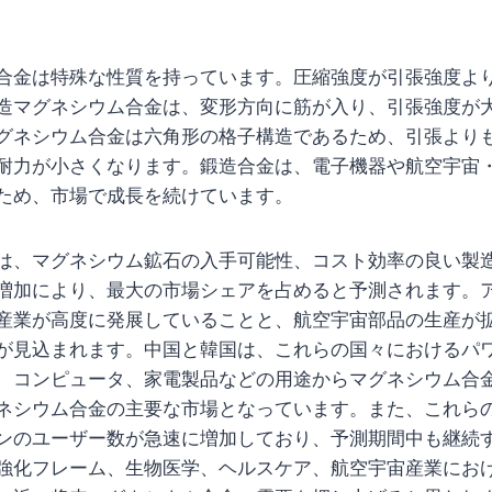
合金は特殊な性質を持っています。圧縮強度が引張強度よ
造マグネシウム合金は、変形方向に筋が入り、引張強度が
グネシウム合金は六角形の格子構造であるため、引張より
耐力が小さくなります。鍛造合金は、電子機器や航空宇宙
ため、市場で成長を続けています。
は、マグネシウム鉱石の入手可能性、コスト効率の良い製
増加により、最大の市場シェアを占めると予測されます。
産業が高度に発展していることと、航空宇宙部品の生産が
が見込まれます。中国と韓国は、これらの国々におけるパ
、コンピュータ、家電製品などの用途からマグネシウム合
ネシウム合金の主要な市場となっています。また、これら
ンのユーザー数が急速に増加しており、予測期間中も継続
強化フレーム、生物医学、ヘルスケア、航空宇宙産業にお