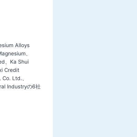
um Alloys
Magnesium、
ted、Ka Shui
i Credit
o. Ltd.、
ral Industryの6社