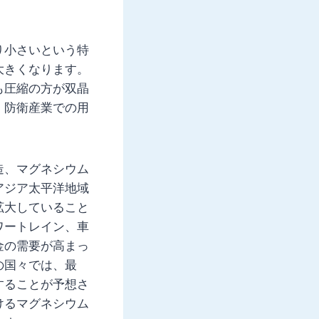
り小さいという特
大きくなります。
も圧縮の方が双晶
・防衛産業での用
造、マグネシウム
アジア太平洋地域
拡大していること
ワートレイン、車
金の需要が高まっ
の国々では、最
することが予想さ
けるマグネシウム