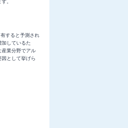
ます。
を有すると予測され
増加しているた
な産業分野でアル
要因として挙げら