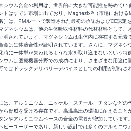
ネシウム合金の利用は、世界的に大きな可能性を秘めていま
トはすでに市場に出ており、Magnezix®（市場における
名）は、PMルートで製造された最初の承認およびCE認定
マグネシウムは、他の生体吸収性材料の代替材料として、
証明されています。マグネシウムは生体内に存在する元素
合金は生体適合性が証明されています。さらに、マグネシ
化時に一体型が失われるような水を取り込まないという特
シウムは医療機器分野での成功により、さまざまな用途に
野ではドラッグデリバリーデバイスとしての利用が期待さ
には、アルミニウム、ニッケル、スチール、チタンなどの
から脅威を受ける存在です。高温高圧の環境に耐えること
タンやアルミニウムベースの合金の需要が増加しています
ヘビーユーザーであり、新しい設計では多くのアルミニウ