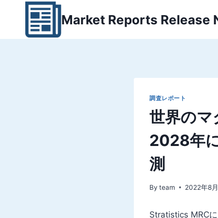
内
Market Reports Release
容
を
ス
キ
ッ
プ
調査レポート
世界のマ
2028年
測
By
team
2022年8
Stratistic