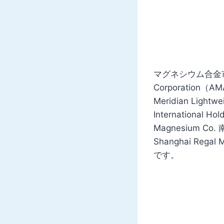
マグネシウム合金市場の
Corporation（A
Meridian Lightw
International Ho
Magnesium C
Shanghai Regal 
です。