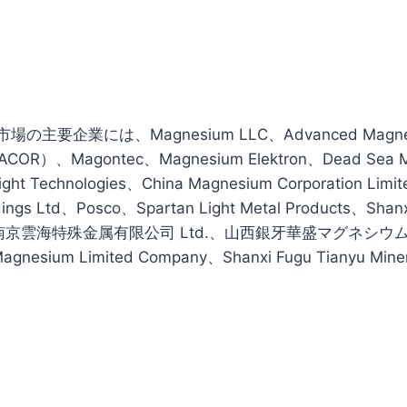
主要企業には、Magnesium LLC、Advanced Magnesi
MACOR）、Magontec、Magnesium Elektron、Dead Sea 
eight Technologies、China Magnesium Corporation Limi
ldings Ltd、Posco、Spartan Light Metal Products、Shanx
o. 南京雲海特殊金属有限公司 Ltd.、山西銀牙華盛マグネシウム C
Magnesium Limited Company、Shanxi Fugu Tianyu Mine