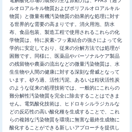
電解酸化市場の成長の主な原動力は、PFAS（過フ
ルオロアルキル物質およびポリフルオロアルキル
物質）と微量有機汚染物質の効果的な処理に対す
る世界的な需要の高まりです。消火用泡、防水
布、食品包装、製造工程で使用されるこれらの化
学物質は、特に炭素-フッ素結合の強さによって化
学的に安定しており、従来の分解方法では処理が
困難です。同様に、医薬品やパーソナルケア製品
の残留物や農薬の流出などの微量汚染物質は、水
生生物や人間の健康に対する深刻な脅威となって
います。砂ろ過、活性汚泥、あるいは粒状活性炭
のような従来の処理技術では、一般的にこれらの
難分解性汚染物質を完全に除去することはできま
せん。電気酸化技術は、ヒドロキシルラジカルな
どの反応性の高い酸化種を生成することで、これ
らの複雑な汚染物質を環境に無害な最終生成物に
酸化することができる新しいアプローチを提供し