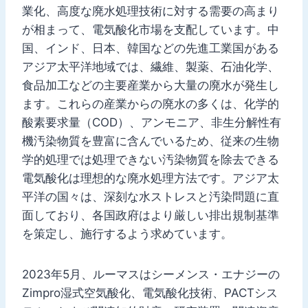
業化、高度な廃水処理技術に対する需要の高まり
が相まって、電気酸化市場を支配しています。中
国、インド、日本、韓国などの先進工業国がある
アジア太平洋地域では、繊維、製薬、石油化学、
食品加工などの主要産業から大量の廃水が発生し
ます。これらの産業からの廃水の多くは、化学的
酸素要求量（COD）、アンモニア、非生分解性有
機汚染物質を豊富に含んでいるため、従来の生物
学的処理では処理できない汚染物質を除去できる
電気酸化は理想的な廃水処理方法です。アジア太
平洋の国々は、深刻な水ストレスと汚染問題に直
面しており、各国政府はより厳しい排出規制基準
を策定し、施行するよう求めています。
2023年5月、ルーマスはシーメンス・エナジーの
Zimpro湿式空気酸化、電気酸化技術、PACTシス