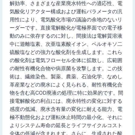
解効率、さまざまな産業廃水特性への適応性、電
気酸化リアクター構成および運転パラメータの汎
用性により、電気酸化市場の議論の余地のないリ
ーダーです。直接電解酸化が電極界面での電子移
動のみに依存するのに対し、間接法は電解質溶液
中に遊離塩素、次亜塩素酸イオン、ペルオキソ二
硫酸塩などの強力な酸化剤を生成します。これら
の酸化剤は電気フローセル全体に拡散し、広範囲
の耐性有機化合物や病原菌を攻撃します。この技
術は、繊維染色、製薬、農薬、石油化学、なめし
革産業などの廃水によく見られる、耐性有機化合
物を含む高COD廃液の処理に特に効果的です。間
接電解酸化の利点には、廃水特性の変化に対する
感度の低減、廃水含有量の変化に耐える能力、電
極不動態化および運転休止時間の最小化、それに
よりシステム寿命の延長とライフサイクルコスト
全体の低減が含まれます。さらに、生成された酸