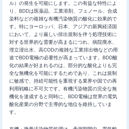
ル）の発生を可能にします。この有益な特性によ
り、BDDは医薬品、工業溶剤、フェノール、合成
染料などの複雑な有機汚染物質の酸化に効果的で
す。特にヨーロッパ、日本、アジアの新興経済国
において、より厳しい排出規制を伴う処理技術に
対する世界的な需要が高まるにつれ、病院廃水、
埋立浸出水、高CODの複雑な工業排出物などの用
途でBDD電極の必要性が高まっています。BDD酸
化の結果が好まれるのは、部分的な酸化よりも完
全な無機化を可能にするためであり、これは規制
に敏感で、持続可能性を重視する業界や国での再
利用戦略に不可欠です。有機汚染物質の完全な無
機化を達成すると同時に、BDD電極は世界の電気
酸化産業の分野で主導的な地位を維持していま
す。
有機・微量汚染物質処理は、予測期間中、電気酸