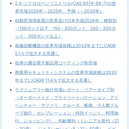
2,4-ジクロロベンゾニトリル(CAS 6574-98-7)の世
界市場2020年～2025年、予測（～2030年）
自動窓清掃装置の世界及び日本市場2026年：種類別
（150ポンド以下、150～200ポンド、200～300ポ
ンド、300ポンド以上）
画像診断機器の世界市場規模は2033年までにCAGR
5.1％で拡大する見通し
世界の通信電子製品用コーティング剤市場
商業用セキュリティシステムの世界市場規模は2030
年までにCAGR 11.4％で拡大する見通し
ラグジュアリー旅行市場レポート：ツアータイプ別
（オーダーメイド・プライベートバケーション、アド
ベンチャー・サファリ、クルーズ・船旅、少人数グル
ープ旅行、セレブレーション・特別イベント、料理旅
行、ショッピング）、年齢層別（ミレニアル世代（21
～30歳）、ジェネレーションX（31～40歳）、ベビ