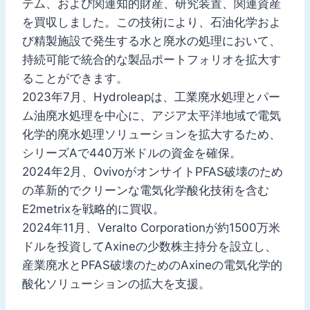
テム、および関連知的財産、研究装置、関連資産
を買収しました。この技術により、石油化学およ
び精製施設で発生する水と廃水の処理において、
持続可能で統合的な製品ポートフォリオを拡大す
ることができます。
2023年7月、Hydroleapは、工業廃水処理とパー
ム油廃水処理を中心に、アジア太平洋地域で電気
化学的廃水処理ソリューションを拡大するため、
シリーズAで440万米ドルの資金を確保。
2024年2月、OvivoがオンサイトPFAS破壊のため
の革新的でクリーンな電気化学酸化技術を含む
E2metrixを戦略的に買収。
2024年11月、Veralto Corporationが約1500万米
ドルを投資してAxineの少数株主持分を設立し、
産業廃水とPFAS破壊のためのAxineの電気化学的
酸化ソリューションの拡大を支援。