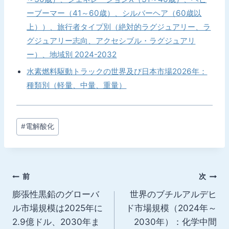
ーブーマー（41～60歳）、シルバーヘア（60歳以
上））、旅行者タイプ別（絶対的ラグジュアリー、ラ
グジュアリー志向、アクセシブル・ラグジュアリ
ー）、地域別 2024-2032
水素燃料駆動トラックの世界及び日本市場2026年：
種類別（軽量、中量、重量）
投
#
電解酸化
稿
タ
グ:
投
前
次
膨張性黒鉛のグローバ
世界のブチルアルデヒ
稿
ル市場規模は2025年に
ド市場規模（2024年～
ナ
2.9億ドル、2030年ま
2030年）：化学中間