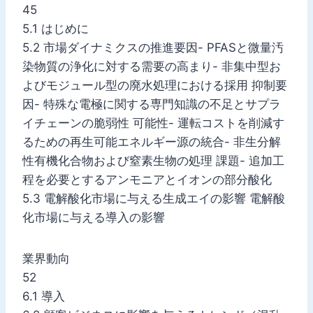
45
5.1 はじめに
5.2 市場ダイナミクスの推進要因- PFASと微量汚
染物質の浄化に対する需要の高まり- 非集中型お
よびモジュール型の廃水処理における採用 抑制要
因- 特殊な電極に関する専門知識の不足とサプラ
イチェーンの脆弱性 可能性- 運転コストを削減す
るための再生可能エネルギー源の統合- 非生分解
性有機化合物および窒素生物の処理 課題- 追加工
程を必要とするアンモニアとイオンの部分酸化
5.3 電解酸化市場に与える生成エイの影響 電解酸
化市場に与える導入の影響
業界動向
52
6.1 導入