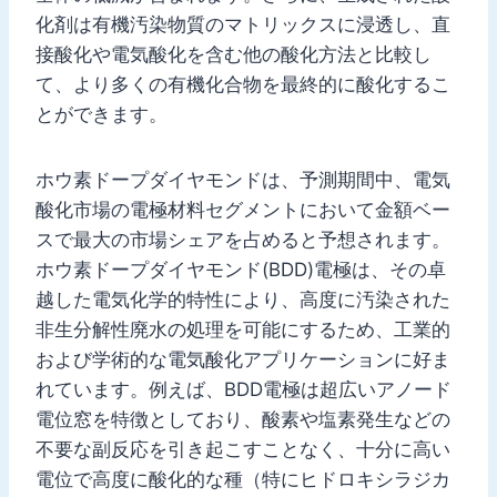
化剤は有機汚染物質のマトリックスに浸透し、直
接酸化や電気酸化を含む他の酸化方法と比較し
て、より多くの有機化合物を最終的に酸化するこ
とができます。
ホウ素ドープダイヤモンドは、予測期間中、電気
酸化市場の電極材料セグメントにおいて金額ベー
スで最大の市場シェアを占めると予想されます。
ホウ素ドープダイヤモンド(BDD)電極は、その卓
越した電気化学的特性により、高度に汚染された
非生分解性廃水の処理を可能にするため、工業的
および学術的な電気酸化アプリケーションに好ま
れています。例えば、BDD電極は超広いアノード
電位窓を特徴としており、酸素や塩素発生などの
不要な副反応を引き起こすことなく、十分に高い
電位で高度に酸化的な種（特にヒドロキシラジカ