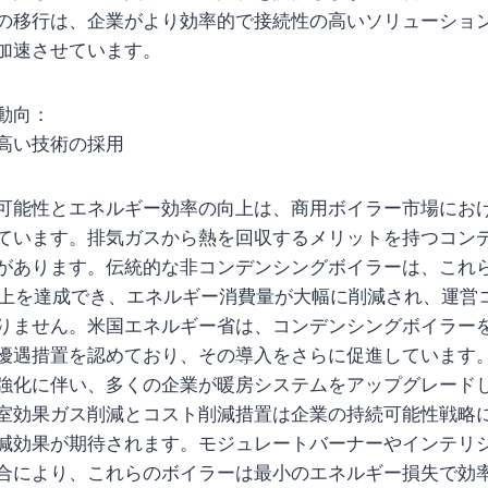
の移行は、企業がより効率的で接続性の高いソリューショ
加速させています。
動向：
高い技術の採用
可能性とエネルギー効率の向上は、商用ボイラー市場にお
ています。排気ガスから熱を回収するメリットを持つコン
があります。伝統的な非コンデンシングボイラーは、これ
以上を達成でき、エネルギー消費量が大幅に削減され、運営
りません。米国エネルギー省は、コンデンシングボイラー
優遇措置を認めており、その導入をさらに促進しています
強化に伴い、多くの企業が暖房システムをアップグレード
室効果ガス削減とコスト削減措置は企業の持続可能性戦略
減効果が期待されます。モジュレートバーナーやインテリ
合により、これらのボイラーは最小のエネルギー損失で効