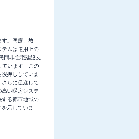
ます。医療、教
ステムは運用上の
の民間非住宅建設支
示しています。この
を後押ししていま
をさらに促進して
の高い暖房システ
長する都市地域の
とを示していま