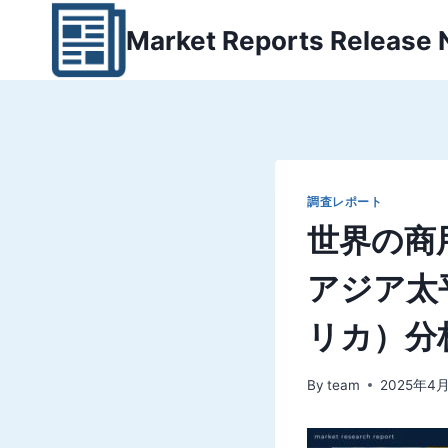
内
Market Reports Release
容
を
ス
キ
ッ
プ
調査レポート
世界の商
アジア太
リカ）分
By
team
2025年4