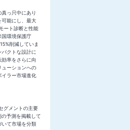
の真っ只中にあり
を可能にし、最大
リモート診断と性能
米国環境保護庁
15%削減していま
ンパクトな設計に
転効率をさらに向
リューションへの
ボイラー市場進化
ブセグメントの主要
別の予測を掲載して
づいて市場を分類