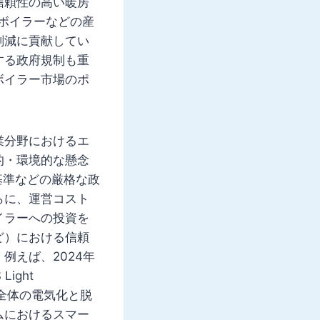
信頼性の高い暖房
応ボイラーなどの産
削減に貢献してい
する政府規制も重
ボイラー市場のポ
業分野におけるエ
的・環境的な懸念
基準などの厳格な政
らに、運営コスト
イラーへの投資を
ど）における信頼
例えば、2024年
ight
、業界全体の電気化と脱
ムにおけるスマー