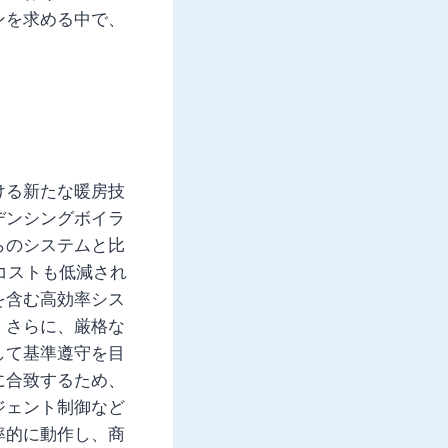
ンを求める中で、
ける新たな暖房技
デンシングボイラ
らのシステムと比
コストも低減され
を含む高効率シス
。さらに、厳格な
して基準遵守を目
に合致するため、
ジェント制御など
率的に動作し、商