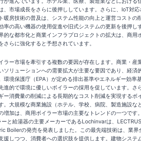
行が進んでいます。ホテル業、医療、製造業などにおける
は、市場成長をさらに後押ししています。さらに、IoT対
ト暖房技術の普及は、システム性能の向上と運営コストの
効率の高い機器の使用促進や旧式システムの更新を後押し
界的な都市化と商業インフラプロジェクトの拡大は、商用
をさらに強化すると予想されています。
イラー市場を牽引する複数の要因が存在します。商業・産
いソリューションへの需要拡大が主要な要因であり、経済
。環境保護庁（EPA）が定める排出基準やエネルギー効率
先進的で環境に優しいボイラーの採用を促しています。さ
ギー消費量の削減による長期的なコスト削減を実現するボ
す。大規模な商業施設（ホテル、学校、病院、製造施設な
の増加は、商用ボイラー市場の主要なトレンドの一つです。
と給湯器の主要メーカーであるLochinvarは、LECTRUS L
 Electric Boilerの発売を発表しました。この最先端技術は
支援しつつ、消費者への選択肢を提供します。建物システ