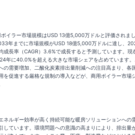
用ボイラー市場規模はUSD 13億5,000万ドルと評価されま
は2033年までに市場規模がUSD 18億5,000万ドルに達し、20
均成長率（CAGR）3.6%で成長すると予測しています。
024年に40.0%を超える大きな市場シェアを占めています
への需要増加、二酸化炭素排出量削減への注目高まり、各
用を促進する厳格な規制の導入などが、商用ボイラー市場
。
エネルギー効率が高く持続可能な暖房ソリューションへの
引しています。環境問題への意識の高まりにより、排出量