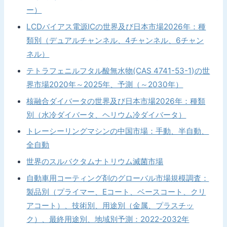
ー）
LCDバイアス電源ICの世界及び日本市場2026年：種
類別（デュアルチャンネル、4チャンネル、6チャン
ネル）
テトラフェニルフタル酸無水物(CAS 4741-53-1)の世
界市場2020年～2025年、予測（～2030年）
核融合ダイバータの世界及び日本市場2026年：種類
別（水冷ダイバータ、ヘリウム冷ダイバータ）
トレーシーリングマシンの中国市場：手動、半自動、
全自動
世界のスルバクタムナトリウム滅菌市場
自動車用コーティング剤のグローバル市場規模調査：
製品別（プライマー、Eコート、ベースコート、クリ
アコート）、技術別、用途別（金属、プラスチッ
ク）、最終用途別、地域別予測：2022-2032年