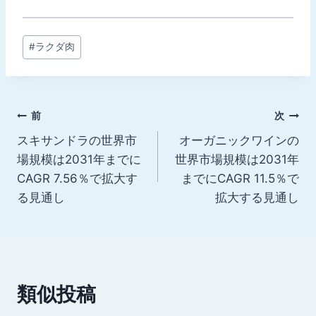
投
#
ラクダ肉
稿
タ
グ:
投
前
次
スキサンドラの世界市
オーガニックワインの
稿
場規模は2031年までに
世界市場規模は2031年
ナ
CAGR 7.56％で拡大す
までにCAGR 11.5％で
る見通し
拡大する見通し
ビ
ゲ
ー
類似投稿
シ