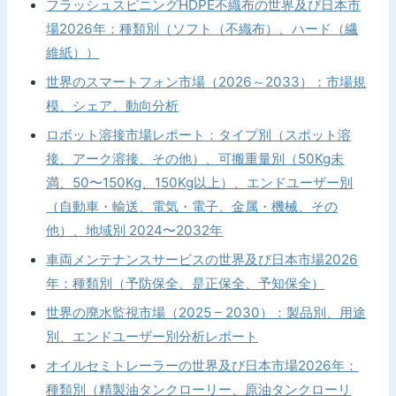
フラッシュスピニングHDPE不織布の世界及び日本市
場2026年：種類別（ソフト（不織布）、ハード（繊
維紙））
世界のスマートフォン市場（2026～2033）：市場規
模、シェア、動向分析
ロボット溶接市場レポート：タイプ別（スポット溶
接、アーク溶接、その他）、可搬重量別（50Kg未
満、50〜150Kg、150Kg以上）、エンドユーザー別
（自動車・輸送、電気・電子、金属・機械、その
他）、地域別 2024〜2032年
車両メンテナンスサービスの世界及び日本市場2026
年：種類別（予防保全、是正保全、予知保全）
世界の廃水監視市場（2025 – 2030）：製品別、用途
別、エンドユーザー別分析レポート
オイルセミトレーラーの世界及び日本市場2026年：
種類別（精製油タンクローリー、原油タンクローリ