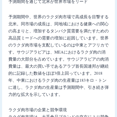
予測期間を通じて北米が世界市場をリード
予測期間中、世界のラクダ肉市場で高成長を目撃する
北米。同市場の成長は、同地域における健康への関心
の高まりと、増加するタンパク質需要を満たすための
高品質ミードへの需要の増加に起因しています。世界
のラクダ肉市場を支配しているのは中東とアフリカで
す。サウジアラビアは、MEAにおけるラクダ肉の消
費量の大部分を占めています。サウジアラビアの肉消
費量は、最大の買い手であるアラブ首長国連邦が継続
的に記録した数値をほぼ3倍上回っています。2018
年、中東におけるラクダ肉の生産量は183キロ・トン
に達し、ラクダ肉の生産量は予測期間中、引き続き弾
力的な拡大を示しています。
ラクダ肉市場の企業と競争環境
ラクダ肉市場は、大手食品ブランドの存在により競争