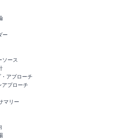
論
ダー
リーソース
計
ップ・アプローチ
ウンアプローチ
サマリー
向
場