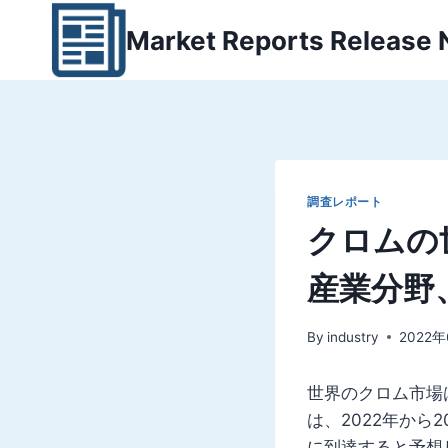
内
Market Reports Release
容
を
ス
キ
ッ
プ
調査レポート
クロムの
産業分野
By
industry
2022
世界のクロム市場は
は、2022年から2
に到達すると予想