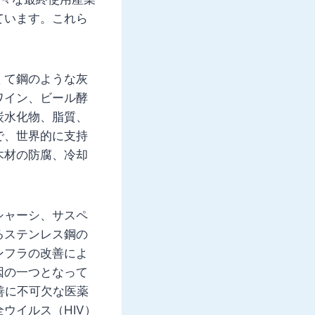
ています。これら
くて鋼のような灰
ワイン、ビール酵
炭水化物、脂質、
で、世界的に支持
木材の防腐、冷却
シャーシ、サスペ
るステンレス鋼の
ンフラの改善によ
因の一つとなって
善に不可欠な医薬
ウイルス（HIV）