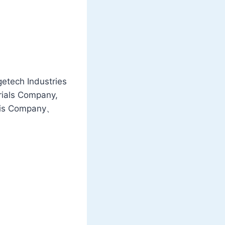
getech Industries
rials Company,
this Company、