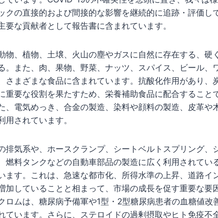
ックの直接的および間接的な影響を継続的に追跡・評価し
主要な貢献者として報告書に含まれています。
動物、植物、土壌、火山の塵やガスに自然に存在する、硬
る。また、肉、果物、野菜、ナッツ、スパイス、ビール、
、さまざまな食品に含まれています。抗酸化作用があり、
に重要な役割を果たすため、栄養補助食品に配合すること
た、電気めっき、合金の製造、染料や顔料の製造、皮革や
利用されています。
の排気系や、ホースクランプ、シートベルトスプリング、
、燃料タンクなどの自動車部品の製造に広く利用されてい
います。これは、急速な都市化、所得水準の上昇、道路イ
増加していることと相まって、市場の成長を促す重要な要
クロムは、糖尿病予備軍や1型・2型糖尿病患者の血糖値改
れています。さらに、ステロイドの過剰摂取やヒト免疫不全