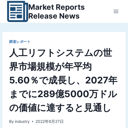
内
Market Reports
容
Release News
を
ス
キ
ッ
調査レポート
人工リフトシステムの世
プ
界市場規模が年平均
5.60％で成長し、2027年
までに289億5000万ドル
の価値に達すると見通し
By
industry
2022年6月27日