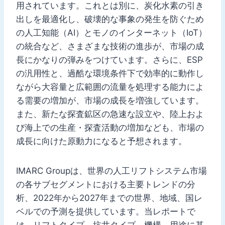
用されています。これとは別に、炭化水素の引き
出しを最適化し、破壊的な事象の発生を防ぐため
の人工知能（AI）とモノのインターネット（IoT）
の統合など、さまざまな技術の進歩が、市場の成
長にかなりの弾みをつけています。さらに、ESP
の汎用性と、過酷な環境条件下で効率的に動作し
ながら大容量と広範囲の流量を処理する能力によ
る需要の増加が、市場の成長を増強しています。
また、新たな探査鉱区の急速な設立や、陸上およ
び海上での生産・探査活動の増加なども、市場の
成長に向けた原動力になると予想されます。
IMARC Groupは、世界の人工リフトシステム市場
の各サブセグメントにおける主要トレンドの分
析、2022年から2027年までの世界、地域、国レ
ベルでの予測を提供しています。当レポートで
は、リフトタイプ、坑井タイプ、機構、用途に基