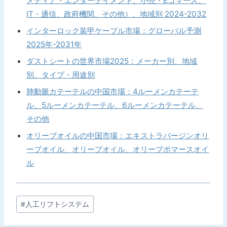
メディア・エンターテイメント、小売・Eコマース、
IT・通信、政府機関、その他）、地域別 2024-2032
インターロック装甲ケーブル市場：グローバル予測
2025年-2031年
ダストシートの世界市場2025：メーカー別、地域
別、タイプ・用途別
肺動脈カテーテルの中国市場：4ルーメンカテーテ
ル、5ルーメンカテーテル、6ルーメンカテーテル、
その他
オリーブオイルの中国市場：エキストラバージンオリ
ーブオイル、オリーブオイル、オリーブポマースオイ
ル
投
#
人工リフトシステム
稿
タ