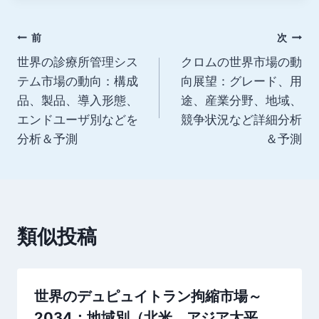
グ:
投
前
次
世界の診療所管理シス
クロムの世界市場の動
稿
テム市場の動向：構成
向展望：グレード、用
ナ
品、製品、導入形態、
途、産業分野、地域、
エンドユーザ別などを
競争状況など詳細分析
ビ
分析＆予測
＆予測
ゲ
ー
シ
類似投稿
ョ
ン
世界のデュピュイトラン拘縮市場～
2034：地域別（北米、アジア太平