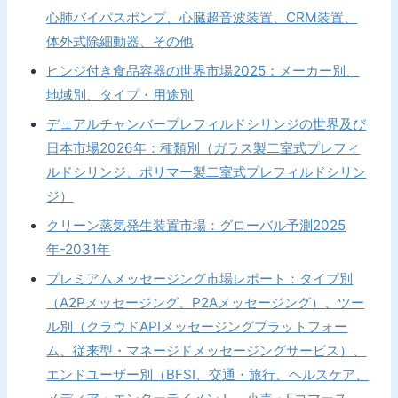
心肺バイパスポンプ、心臓超音波装置、CRM装置、
体外式除細動器、その他
ヒンジ付き食品容器の世界市場2025：メーカー別、
地域別、タイプ・用途別
デュアルチャンバープレフィルドシリンジの世界及び
日本市場2026年：種類別（ガラス製二室式プレフィ
ルドシリンジ、ポリマー製二室式プレフィルドシリン
ジ）
クリーン蒸気発生装置市場：グローバル予測2025
年-2031年
プレミアムメッセージング市場レポート：タイプ別
（A2Pメッセージング、P2Aメッセージング）、ツー
ル別（クラウドAPIメッセージングプラットフォー
ム、従来型・マネージドメッセージングサービス）、
エンドユーザー別（BFSI、交通・旅行、ヘルスケア、