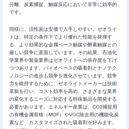
分離、炭素捕捉、触媒反応において非常に効率的
です。
同様に、活性炭は安価で入手しやすい。ゼオライ
トは、特定の条件下でより優れた性能を発揮す
る、より効果的な金属ベース触媒や酵素触媒との
厳しい競争に直面しています。その結果、石油化
学業界や製薬業界はゼオライトへの依存度を下げ
つつあります。バイオベースの吸着剤とナノテク
ノロジーの進歩も競争を激化させています。競争
力を維持するために、ゼオライトメーカーは技術
革新を行い、コスト効率を高め、さまざまな業界
の変化するニーズに対応する特殊製品を開発する
必要があります。エネルギー産業は、CO2捕捉用
の有機金属骨格（MOF）やVOC除去用の機能化炭
素など、カスタマイズされた吸着剤を好みます。