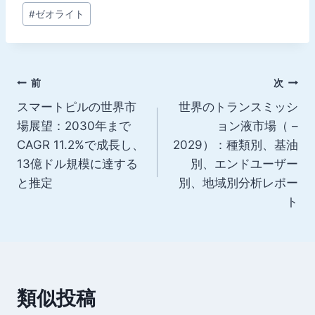
投
#
ゼオライト
稿
タ
グ:
投
前
次
スマートピルの世界市
世界のトランスミッシ
稿
場展望：2030年まで
ョン液市場（ –
ナ
CAGR 11.2%で成長し、
2029）：種類別、基油
13億ドル規模に達する
別、エンドユーザー
ビ
と推定
別、地域別分析レポー
ゲ
ト
ー
シ
ョ
類似投稿