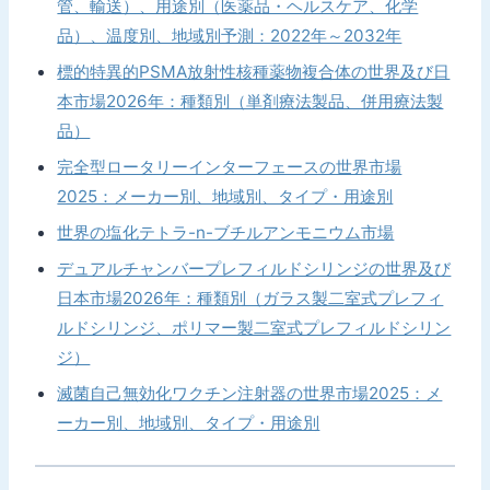
管、輸送）、用途別（医薬品・ヘルスケア、化学
品）、温度別、地域別予測：2022年～2032年
標的特異的PSMA放射性核種薬物複合体の世界及び日
本市場2026年：種類別（単剤療法製品、併用療法製
品）
完全型ロータリーインターフェースの世界市場
2025：メーカー別、地域別、タイプ・用途別
世界の塩化テトラ-n-ブチルアンモニウム市場
デュアルチャンバープレフィルドシリンジの世界及び
日本市場2026年：種類別（ガラス製二室式プレフィ
ルドシリンジ、ポリマー製二室式プレフィルドシリン
ジ）
滅菌自己無効化ワクチン注射器の世界市場2025：メ
ーカー別、地域別、タイプ・用途別