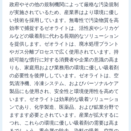
政府やその他の規制機関によって厳格な汚染規制
が実施されているため、産業界はより環境に優し
い技術を採用しています。無毒性で汚染物質を高
効率で捕捉するゼオライトは、活性炭やシリカゲ
ルなどの吸着剤に代わる長期的なソリューション
を提供します。ゼオライトは、廃水処理プラント
やガス分離プロセスで広く使用されています。持
続可能な慣行に対する消費者や企業の意識の高ま
りも、家庭用および業務用の環境に優しい吸着剤
の必要性を後押ししています。ゼオライトは、空
気清浄機、冷凍システム、およびパーソナルケア
製品にも使用され、安全性と環境使用性を高めて
います。ゼオライトは効果的な吸着ソリューショ
ンであり、化学製造、医薬品、および鉱業分野で
ますます必要とされています。産業が拡大するに
つれ、これらの環境に優しい吸着剤の需要は高ま
るでしょう。重金属の除去、染料の吸着、空気の