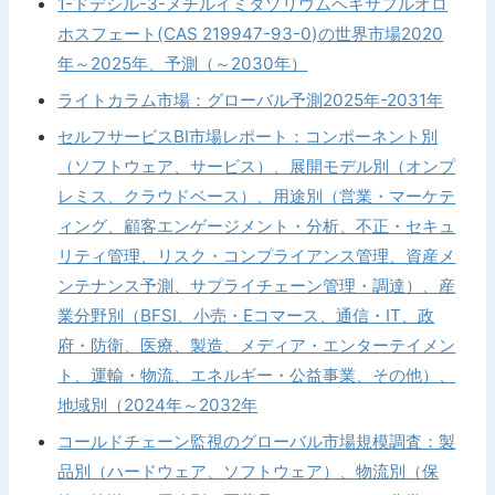
1-ドデシル-3-メチルイミダゾリウムヘキサフルオロ
ホスフェート(CAS 219947-93-0)の世界市場2020
年～2025年、予測（～2030年）
ライトカラム市場：グローバル予測2025年-2031年
セルフサービスBI市場レポート：コンポーネント別
（ソフトウェア、サービス）、展開モデル別（オンプ
レミス、クラウドベース）、用途別（営業・マーケテ
ィング、顧客エンゲージメント・分析、不正・セキュ
リティ管理、リスク・コンプライアンス管理、資産メ
ンテナンス予測、サプライチェーン管理・調達）、産
業分野別（BFSI、小売・Eコマース、通信・IT、政
府・防衛、医療、製造、メディア・エンターテイメン
ト、運輸・物流、エネルギー・公益事業、その他）、
地域別（2024年～2032年
コールドチェーン監視のグローバル市場規模調査：製
品別（ハードウェア、ソフトウェア）、物流別（保