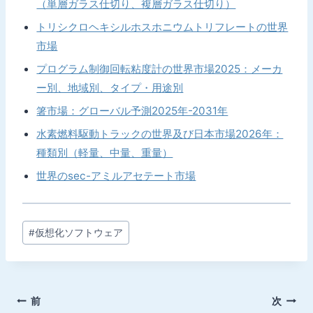
（単層ガラス仕切り、複層ガラス仕切り）
トリシクロヘキシルホスホニウムトリフレートの世界
市場
プログラム制御回転粘度計の世界市場2025：メーカ
ー別、地域別、タイプ・用途別
箸市場：グローバル予測2025年-2031年
水素燃料駆動トラックの世界及び日本市場2026年：
種類別（軽量、中量、重量）
世界のsec-アミルアセテート市場
投
#
仮想化ソフトウェア
稿
タ
グ:
投
前
次