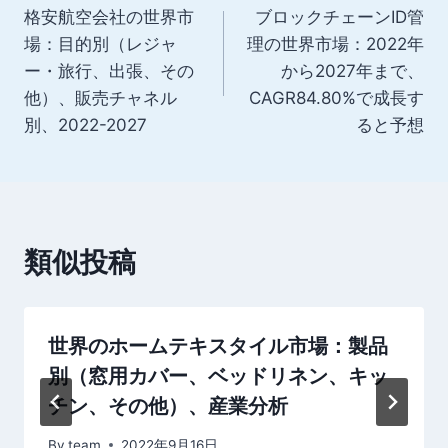
格安航空会社の世界市
ブロックチェーンID管
稿
場：目的別（レジャ
理の世界市場：2022年
ナ
ー・旅行、出張、その
から2027年まで、
他）、販売チャネル
CAGR84.80%で成長す
ビ
別、2022-2027
ると予想
ゲ
ー
シ
類似投稿
ョ
ン
世界のホームテキスタイル市場：製品
別（窓用カバー、ベッドリネン、キッ
チン、その他）、産業分析
By
team
2022年9月16日