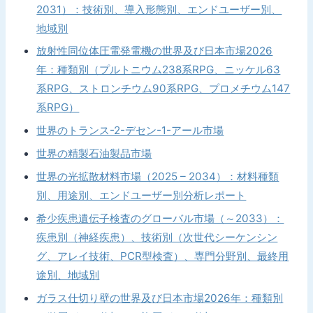
2031）：技術別、導入形態別、エンドユーザー別、
地域別
放射性同位体圧電発電機の世界及び日本市場2026
年：種類別（プルトニウム238系RPG、ニッケル63
系RPG、ストロンチウム90系RPG、プロメチウム147
系RPG）
世界のトランス-2-デセン-1-アール市場
世界の精製石油製品市場
世界の光拡散材料市場（2025 – 2034）：材料種類
別、用途別、エンドユーザー別分析レポート
希少疾患遺伝子検査のグローバル市場（～2033）：
疾患別（神経疾患）、技術別（次世代シーケンシン
グ、アレイ技術、PCR型検査）、専門分野別、最終用
途別、地域別
ガラス仕切り壁の世界及び日本市場2026年：種類別