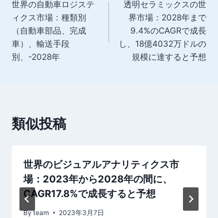
世界の自動車ロジステ
透明セラミックスの世
稿
ィクス市場：種類別
界市場：2028年まで
ナ
（自動車部品、完成
9.4%のCAGRで成長
車）、輸送手段
し、18億4032万ドルの
ビ
別、-2028年
規模に達すると予想
ゲ
ー
シ
類似投稿
ョ
ン
世界のビジュアルアナリティクス市
場：2023年から2028年の間に、
CAGR17.8%で成長すると予想
By
team
2023年3月7日