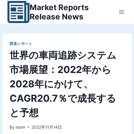
内
Market Reports
容
Release News
を
ス
キ
ッ
調査レポート
世界の車両追跡システム
プ
市場展望：2022年から
2028年にかけて、
CAGR20.7％で成長する
と予想
By
team
2022年11月14日