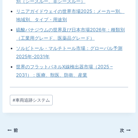
別（シースルー、非シースルー）
リニアガイドウェイの世界市場2025：メーカー別、
地域別、タイプ・用途別
硫酸バナジウムの世界及び日本市場2026年：種類別
（工業用グレード、医薬品グレード）
ソルビトール・マルチトール市場：グローバル予測
2025年-2031年
世界のフラットパネルX線検出器市場（2025 –
2031）：医療、獣医、防衛、産業
投
#
車両追跡システム
稿
タ
グ:
投
前
次