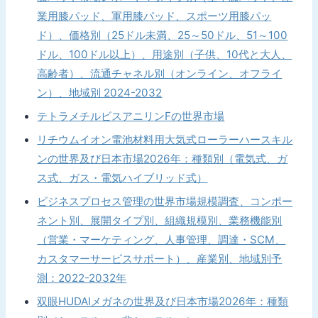
業用膝パッド、軍用膝パッド、スポーツ用膝パッ
ド）、価格別（25ドル未満、25～50ドル、51～100
ドル、100ドル以上）、用途別（子供、10代と大人、
高齢者）、流通チャネル別（オンライン、オフライ
ン）、地域別 2024-2032
テトラメチルビスアニリンFの世界市場
リチウムイオン電池材料用大気式ローラーハースキル
ンの世界及び日本市場2026年：種類別（電気式、ガ
ス式、ガス・電気ハイブリッド式）
ビジネスプロセス管理の世界市場規模調査、コンポー
ネント別、展開タイプ別、組織規模別、業務機能別
（営業・マーケティング、人事管理、調達・SCM、
カスタマーサービスサポート）、産業別、地域別予
測：2022-2032年
双眼HUDAIメガネの世界及び日本市場2026年：種類