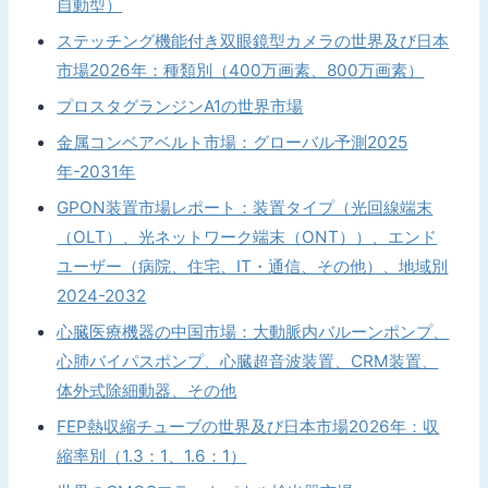
自動型）
ステッチング機能付き双眼鏡型カメラの世界及び日本
市場2026年：種類別（400万画素、800万画素）
プロスタグランジンA1の世界市場
金属コンベアベルト市場：グローバル予測2025
年-2031年
GPON装置市場レポート：装置タイプ（光回線端末
（OLT）、光ネットワーク端末（ONT））、エンド
ユーザー（病院、住宅、IT・通信、その他）、地域別
2024-2032
心臓医療機器の中国市場：大動脈内バルーンポンプ、
心肺バイパスポンプ、心臓超音波装置、CRM装置、
体外式除細動器、その他
FEP熱収縮チューブの世界及び日本市場2026年：収
縮率別（1.3：1、1.6：1）