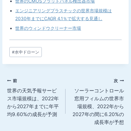
世界のCMOSフラットパネル検出器市場
エンジニアリングプラスチックの世界市場規模は
2030年までにCAGR 4.1％で拡大する見通し
世界のウィンドウクリーナー市場
投
#
水中ドローン
稿
タ
グ:
投
前
次
世界の天気予報サービ
ソーラーコントロール
稿
ス市場規模は、2022年
窓用フィルムの世界市
ナ
から2027年までに年平
場規模、2022年から
均9.60%の成長が予測
2027年の間に6.20%の
ビ
成長率が予想