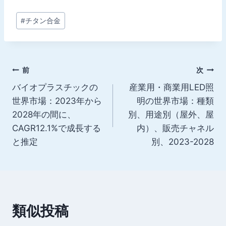
投
#
チタン合金
稿
タ
グ:
投
前
次
バイオプラスチックの
産業用・商業用LED照
稿
世界市場：2023年から
明の世界市場：種類
ナ
2028年の間に、
別、用途別（屋外、屋
CAGR12.1%で成長する
内）、販売チャネル
ビ
と推定
別、2023-2028
ゲ
ー
シ
類似投稿
ョ