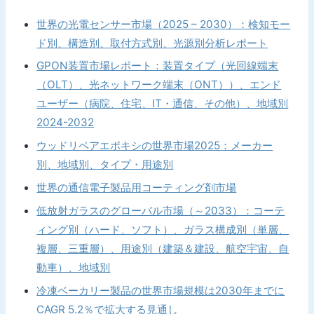
世界の光電センサー市場（2025 – 2030）：検知モー
ド別、構造別、取付方式別、光源別分析レポート
GPON装置市場レポート：装置タイプ（光回線端末
（OLT）、光ネットワーク端末（ONT））、エンド
ユーザー（病院、住宅、IT・通信、その他）、地域別
2024-2032
ウッドリペアエポキシの世界市場2025：メーカー
別、地域別、タイプ・用途別
世界の通信電子製品用コーティング剤市場
低放射ガラスのグローバル市場（～2033）：コーテ
ィング別（ハード、ソフト）、ガラス構成別（単層、
複層、三重層）、用途別（建築＆建設、航空宇宙、自
動車）、地域別
冷凍ベーカリー製品の世界市場規模は2030年までに
CAGR 5.2％で拡大する見通し