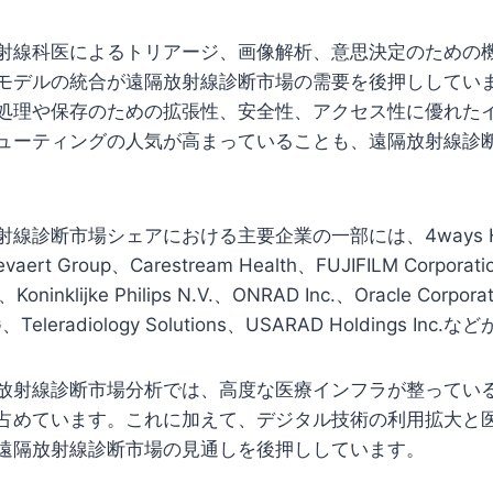
射線科医によるトリアージ、画像解析、意思決定のための
モデルの統合が遠隔放射線診断市場の需要を後押ししてい
処理や保存のための拡張性、安全性、アクセス性に優れた
ューティングの人気が高まっていることも、遠隔放射線診
線診断市場シェアにおける主要企業の一部には、4ways Heal
vaert Group、Carestream Health、FUJIFILM Corporati
y、Koninklijke Philips N.V.、ONRAD Inc.、Oracle Corpor
G、Teleradiology Solutions、USARAD Holdings In
放射線診断市場分析では、高度な医療インフラが整ってい
占めています。これに加えて、デジタル技術の利用拡大と
遠隔放射線診断市場の見通しを後押ししています。