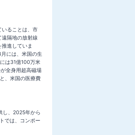
ていることは、市
て遠隔地の放射線
を推進していま
3月には、米国の生
は31億100万米
areが全身用超高磁場
よると、米国の医療費
し、2025年から
ートでは、コンポー