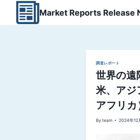
内
Market Reports Release
容
を
ス
キ
ッ
プ
調査レポート
世界の遠
米、アジ
アフリカ
By
team
2024年12