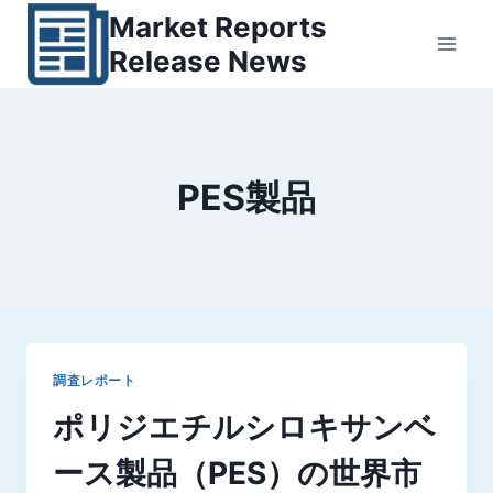
内
Market Reports
容
Release News
を
ス
キ
ッ
PES製品
プ
調査レポート
ポリジエチルシロキサンベ
ース製品（PES）の世界市