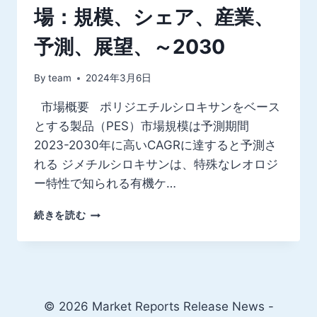
場：規模、シェア、産業、
予測、展望、～2030
By
team
2024年3月6日
市場概要 ポリジエチルシロキサンをベース
とする製品（PES）市場規模は予測期間
2023-2030年に高いCAGRに達すると予測さ
れる ジメチルシロキサンは、特殊なレオロジ
ー特性で知られる有機ケ…
ポ
続きを読む
リ
ジ
エ
チ
ル
シ
© 2026 Market Reports Release News -
ロ