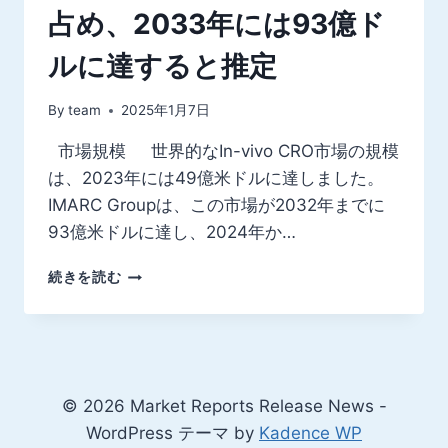
占め、2033年には93億ド
ルに達すると推定
By
team
2025年1月7日
市場規模 世界的なIn-vivo CRO市場の規模
は、2023年には49億米ドルに達しました。
IMARC Groupは、この市場が2032年までに
93億米ドルに達し、2024年か…
世
続きを読む
界
の
IN-
VIVO
CRO
市
© 2026 Market Reports Release News -
場
WordPress テーマ by
Kadence WP
規