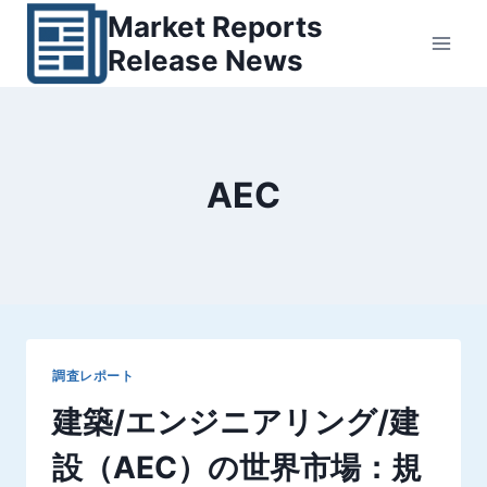
内
Market Reports
容
Release News
を
ス
キ
ッ
AEC
プ
調査レポート
建築/エンジニアリング/建
設（AEC）の世界市場：規