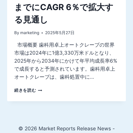
までにCAGR 6％で拡大す
る見通し
By
marketing
2025年5月27日
市場概要 歯科用卓上オートクレーブの世界
市場は2024年に1億3,330万米ドルとなり、
2025年から2034年にかけて年平均成長率6%
で成長すると予測されています。歯科用卓上
オートクレーブは、歯科処置中に…
歯
続きを読む
科
用
卓
上
オ
ー
© 2026 Market Reports Release News -
ト