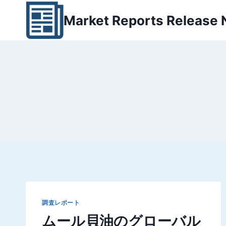
内
Market Reports Release
容
を
ス
キ
ッ
プ
調査レポート
ムール貝油のグローバル