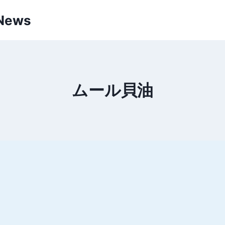
 News
ムール貝油