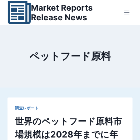
内
Market Reports
容
Release News
を
ス
キ
ッ
ペットフード原料
プ
調査レポート
世界のペットフード原料市
場規模は2028年までに年