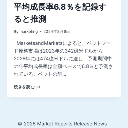
平均成長率6.8％を記録す
ると推測
By
marketing
2024年3月6日
MarketsandMarketsによると、ペットフー
ド原料市場は2023年の342億米ドルから
2028年には474億米ドルに達し、予測期間中
の年平均成長率は金額ベースで6.8％と予測さ
れている。ペットの飼…
世
続きを読む
界
の
ペ
ッ
ト
フ
© 2026 Market Reports Release News -
ー