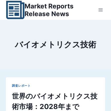
内
Market Reports
容
Release News
を
ス
キ
ッ
バイオメトリクス技術
プ
調査レポート
世界のバイオメトリクス技
術市場：2028年まで