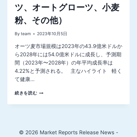
ツ、オートグローツ、小麦
粉、その他）
By
team
2023年10月5日
オーツ麦市場規模は2023年の43.9億米ドルか
ら2028年には54.0億米ドルに成長し、予測期
間（2023年〜2028年）の年平均成長率は
4.22%と予測される。 主なハイライト 軽く
て健康…
世
続きを読む
界
の
オ
ー
ツ
麦
© 2026 Market Reports Release News -
市