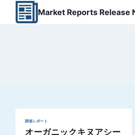
内
Market Reports Release
容
を
ス
キ
ッ
プ
調査レポート
オーガニックキヌアシー