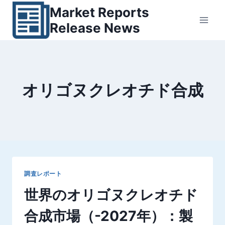
内
Market Reports
容
Release News
を
ス
キ
ッ
オリゴヌクレオチド合成
プ
調査レポート
世界のオリゴヌクレオチド
合成市場（-2027年）：製