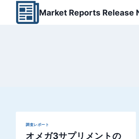
内
Market Reports Release
容
を
ス
キ
ッ
プ
調査レポート
オメガ3サプリメントの