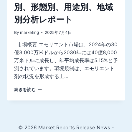
別、形態別、用途別、地域
別分析レポート
By
marketing
2025年7月4日
市場概要 エモリエント市場は、2024年の30
億3,000万米ドルから2030年には40億8,000
万米ドルに成長し、年平均成長率は5.15%と予
測されています。環境規制は、エモリエント
剤の状況を形成する上…
世
続きを読む
界
の
エ
モ
リ
エ
© 2026 Market Reports Release News -
ン