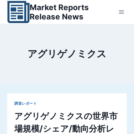
内
Market Reports
容
Release News
を
ス
キ
ッ
アグリゲノミクス
プ
調査レポート
アグリゲノミクスの世界市
場規模/シェア/動向分析レ