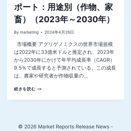
ポート：用途別（作物、家
畜）（2023年～2030年）
By
marketing
2024年4月26日
市場概要 アグリゲノミクスの世界市場規模
は2022年に33億米ドルと推定され、2023年
から2030年にかけて年平均成長率（CAGR）
9.5％で成長すると予測されている。この成長
は、農家や研究者が作物収量の…
ア
続きを読む
グ
リ
ゲ
ノ
ミ
ク
© 2026 Market Reports Release News -
ス