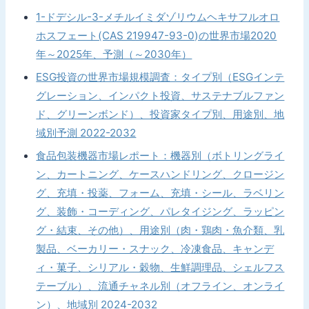
1-ドデシル-3-メチルイミダゾリウムヘキサフルオロ
ホスフェート(CAS 219947-93-0)の世界市場2020
年～2025年、予測（～2030年）
ESG投資の世界市場規模調査：タイプ別（ESGインテ
グレーション、インパクト投資、サステナブルファン
ド、グリーンボンド）、投資家タイプ別、用途別、地
域別予測 2022-2032
食品包装機器市場レポート：機器別（ボトリングライ
ン、カートニング、ケースハンドリング、クロージン
グ、充填・投薬、フォーム、充填・シール、ラベリン
グ、装飾・コーディング、パレタイジング、ラッピン
グ・結束、その他）、用途別（肉・鶏肉・魚介類、乳
製品、ベーカリー・スナック、冷凍食品、キャンデ
ィ・菓子、シリアル・穀物、生鮮調理品、シェルフス
テーブル）、流通チャネル別（オフライン、オンライ
ン）、地域別 2024-2032