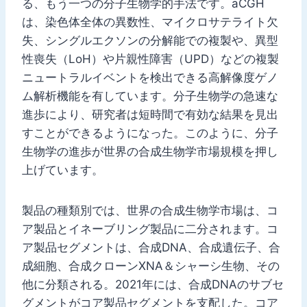
る、もう一つの分子生物学的手法です。aCGH
は、染色体全体の異数性、マイクロサテライト欠
失、シングルエクソンの分解能での複製や、異型
性喪失（LoH）や片親性障害（UPD）などの複製
ニュートラルイベントを検出できる高解像度ゲノ
ム解析機能を有しています。分子生物学の急速な
進歩により、研究者は短時間で有効な結果を見出
すことができるようになった。このように、分子
生物学の進歩が世界の合成生物学市場規模を押し
上げています。
製品の種類別では、世界の合成生物学市場は、コ
ア製品とイネーブリング製品に二分されます。コ
ア製品セグメントは、合成DNA、合成遺伝子、合
成細胞、合成クローンXNA＆シャーシ生物、その
他に分類される。2021年には、合成DNAのサブセ
グメントがコア製品セグメントを支配した。コア