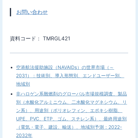
お問い合わせ
資料コード： TMRGL421
空港航法援助施設（NAVAIDs）の世界市場（～
2031）：技術別、導入形態別、エンドユーザー別、
地域別
非ハロゲン系難燃剤のグローバル市場規模調査、製品
別（水酸化アルミニウム、二水酸化マグネシウム、リ
ン系）、用途別（ポリオレフィン、エポキシ樹脂、
UPE、PVC、ETP、ゴム、スチレン系）、最終用途別
（電気・電子、建設、輸送）、地域別予測：2022-
2032年