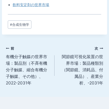
飲料安定剤の世界市場
投
#
合成生物学
稿
タ
グ:
投
前
次
有機分子触媒の世界市
関節鏡可視化装置の世
稿
場：製品別（不斉有機
界市場：製品種類別
ナ
分子触媒、縮合有機分
（関節鏡、消耗品、付
子触媒、その他）、
属品）、産業分
ビ
2022-2031年
析、-2031年
ゲ
ー