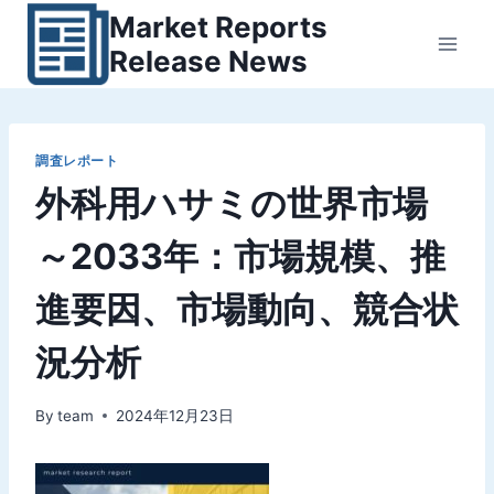
内
Market Reports
容
Release News
を
ス
キ
ッ
調査レポート
外科用ハサミの世界市場
プ
～2033年：市場規模、推
進要因、市場動向、競合状
況分析
By
team
2024年12月23日