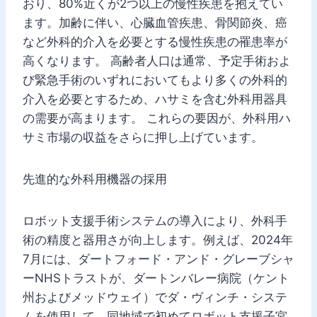
おり、80%近くが2つ以上の慢性疾患を抱えてい
ます。加齢に伴い、心臓血管疾患、骨関節炎、癌
など外科的介入を必要とする慢性疾患の罹患率が
高くなります。 高齢者人口は通常、予定手術およ
び緊急手術のいずれにおいてもより多くの外科的
介入を必要とするため、ハサミを含む外科用器具
の需要が高まります。 これらの要因が、外科用ハ
サミ市場の収益をさらに押し上げています。
先進的な外科用機器の採用
ロボット支援手術システムの導入により、外科手
術の精度と器用さが向上します。例えば、2024年
7月には、ダートフォード・アンド・グレーブシャ
ーNHSトラストが、ダートンバレー病院（ケント
州およびメッドウェイ）でダ・ヴィンチ・システ
ムを使用して、同地域で初めてロボット支援子宮