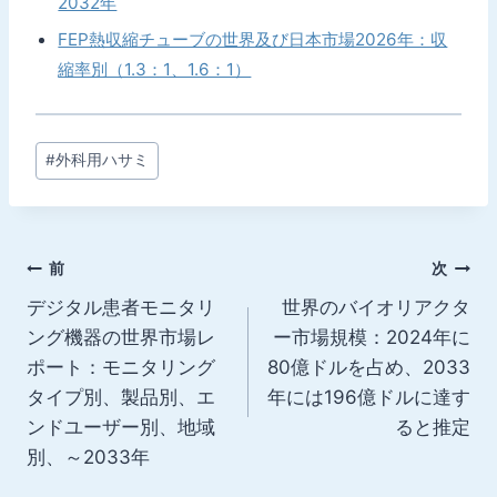
2032年
FEP熱収縮チューブの世界及び日本市場2026年：収
縮率別（1.3：1、1.6：1）
投
#
外科用ハサミ
稿
タ
グ:
投
前
次
デジタル患者モニタリ
世界のバイオリアクタ
稿
ング機器の世界市場レ
ー市場規模：2024年に
ナ
ポート：モニタリング
80億ドルを占め、2033
タイプ別、製品別、エ
年には196億ドルに達す
ビ
ンドユーザー別、地域
ると推定
ゲ
別、～2033年