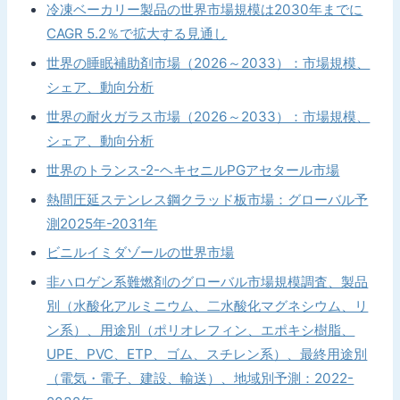
冷凍ベーカリー製品の世界市場規模は2030年までに
CAGR 5.2％で拡大する見通し
世界の睡眠補助剤市場（2026～2033）：市場規模、
シェア、動向分析
世界の耐火ガラス市場（2026～2033）：市場規模、
シェア、動向分析
世界のトランス-2-ヘキセニルPGアセタール市場
熱間圧延ステンレス鋼クラッド板市場：グローバル予
測2025年-2031年
ビニルイミダゾールの世界市場
非ハロゲン系難燃剤のグローバル市場規模調査、製品
別（水酸化アルミニウム、二水酸化マグネシウム、リ
ン系）、用途別（ポリオレフィン、エポキシ樹脂、
UPE、PVC、ETP、ゴム、スチレン系）、最終用途別
（電気・電子、建設、輸送）、地域別予測：2022-