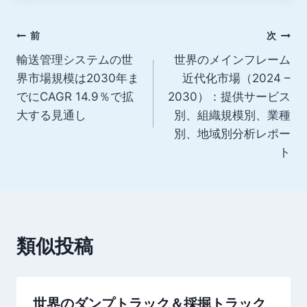
グ:
投
前
次
輸送管理システムの世
世界のメインフレーム
稿
界市場規模は2030年ま
近代化市場（2024 –
ナ
でにCAGR 14.9％で拡
2030）：提供サービス
大する見通し
別、組織規模別、業種
ビ
別、地域別分析レポー
ゲ
ト
ー
シ
ョ
類似投稿
ン
世界のダンプトラック＆採掘トラック