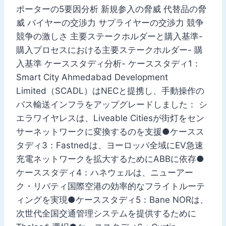
ポーターの5要因分析 新規参入の脅威 代替品の脅
威 バイヤーの交渉力 サプライヤーの交渉力 競争
競争の激しさ 主要ステークホルダーと購入基準-
購入プロセスにおける主要ステークホルダー- 購
入基準 ケーススタディ分析- ケーススタディ1：
Smart City Ahmedabad Development
Limited（SCADL）はNECと提携し、手動操作の
バス輸送インフラをアップグレードしました： シ
エラワイヤレスは、Liveable Citiesが街灯をセン
サーネットワークに変換するのを支援●ケースス
タディ3：Fastnedは、ヨーロッパ全域にEV急速
充電ネットワークを拡大するためにABBに依存●
ケーススタディ4：ハネウェルは、ニューアー
ク・リバティ国際空港の効率的なフライトルーテ
ィングを実現●ケーススタディ5：Bane NORは、
次世代全国交通管理システムを提供するために