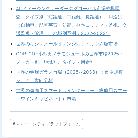
4Dイメージングレーダーのグローバル市場規模調
査、タイプ別（短距離、中距離、長距離）、用途別
（自動車、航空宇宙・防衛、セキュリティ・監視、交
通監視・管理）、地域別予測：2022-2032年
世界のキシレノールオレンジ四ナトリウム塩市場
COB-COF小型カメラモジュールの世界市場2025：
メーカー別、地域別、タイプ・用途別
世界の金属ガラス市場（2026～2033）：市場規模、
シェア、動向分析
世界の家庭用スマートワインクーラー（家庭用スマー
トワインキャビネット）市場
投
#
スマートシティプラットフォーム
稿
タ