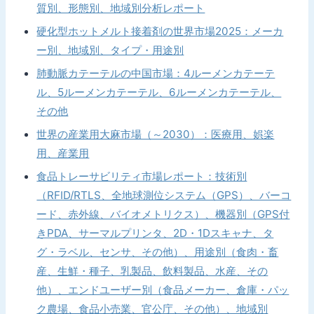
質別、形態別、地域別分析レポート
硬化型ホットメルト接着剤の世界市場2025：メーカ
ー別、地域別、タイプ・用途別
肺動脈カテーテルの中国市場：4ルーメンカテーテ
ル、5ルーメンカテーテル、6ルーメンカテーテル、
その他
世界の産業用大麻市場（～2030）：医療用、娯楽
用、産業用
食品トレーサビリティ市場レポート：技術別
（RFID/RTLS、全地球測位システム（GPS）、バーコ
ード、赤外線、バイオメトリクス）、機器別（GPS付
きPDA、サーマルプリンタ、2D・1Dスキャナ、タ
グ・ラベル、センサ、その他）、用途別（食肉・畜
産、生鮮・種子、乳製品、飲料製品、水産、その
他）、エンドユーザー別（食品メーカー、倉庫・パッ
ク農場、食品小売業、官公庁、その他）、地域別