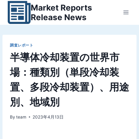
内
Market Reports
容
Release News
を
ス
キ
ッ
調査レポート
半導体冷却装置の世界市
プ
場：種類別（単段冷却装
置、多段冷却装置）、用途
別、地域別
By
team
2023年4月13日