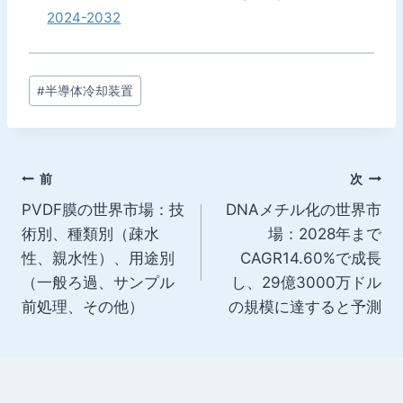
2024-2032
投
#
半導体冷却装置
稿
タ
グ:
投
前
次
PVDF膜の世界市場：技
DNAメチル化の世界市
稿
術別、種類別（疎水
場：2028年まで
ナ
性、親水性）、用途別
CAGR14.60%で成長
（一般ろ過、サンプル
し、29億3000万ドル
ビ
前処理、その他）
の規模に達すると予測
ゲ
ー