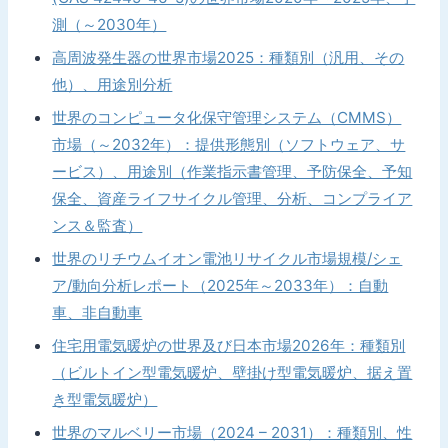
測（～2030年）
高周波発生器の世界市場2025：種類別（汎用、その
他）、用途別分析
世界のコンピュータ化保守管理システム（CMMS）
市場（～2032年）：提供形態別（ソフトウェア、サ
ービス）、用途別（作業指示書管理、予防保全、予知
保全、資産ライフサイクル管理、分析、コンプライア
ンス＆監査）
世界のリチウムイオン電池リサイクル市場規模/シェ
ア/動向分析レポート（2025年～2033年）：自動
車、非自動車
住宅用電気暖炉の世界及び日本市場2026年：種類別
（ビルトイン型電気暖炉、壁掛け型電気暖炉、据え置
き型電気暖炉）
世界のマルベリー市場（2024 – 2031）：種類別、性