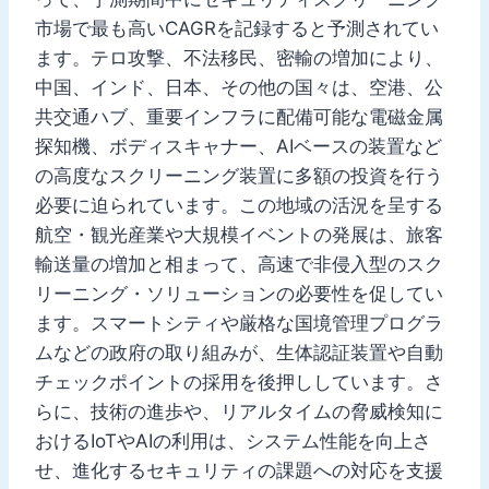
市場で最も高いCAGRを記録すると予測されてい
ます。テロ攻撃、不法移民、密輸の増加により、
中国、インド、日本、その他の国々は、空港、公
共交通ハブ、重要インフラに配備可能な電磁金属
探知機、ボディスキャナー、AIベースの装置など
の高度なスクリーニング装置に多額の投資を行う
必要に迫られています。この地域の活況を呈する
航空・観光産業や大規模イベントの発展は、旅客
輸送量の増加と相まって、高速で非侵入型のスク
リーニング・ソリューションの必要性を促してい
ます。スマートシティや厳格な国境管理プログラ
ムなどの政府の取り組みが、生体認証装置や自動
チェックポイントの採用を後押ししています。さ
らに、技術の進歩や、リアルタイムの脅威検知に
おけるIoTやAIの利用は、システム性能を向上さ
せ、進化するセキュリティの課題への対応を支援