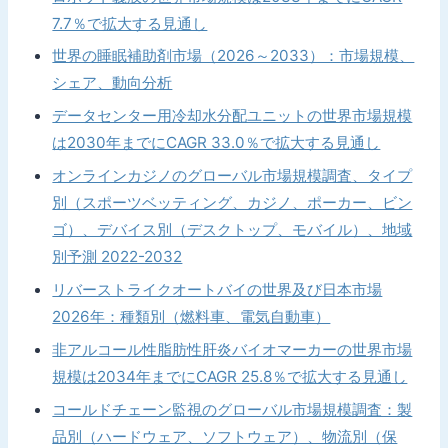
7.7％で拡大する見通し
世界の睡眠補助剤市場（2026～2033）：市場規模、
シェア、動向分析
データセンター用冷却水分配ユニットの世界市場規模
は2030年までにCAGR 33.0％で拡大する見通し
オンラインカジノのグローバル市場規模調査、タイプ
別（スポーツベッティング、カジノ、ポーカー、ビン
ゴ）、デバイス別（デスクトップ、モバイル）、地域
別予測 2022-2032
リバーストライクオートバイの世界及び日本市場
2026年：種類別（燃料車、電気自動車）
非アルコール性脂肪性肝炎バイオマーカーの世界市場
規模は2034年までにCAGR 25.8％で拡大する見通し
コールドチェーン監視のグローバル市場規模調査：製
品別（ハードウェア、ソフトウェア）、物流別（保