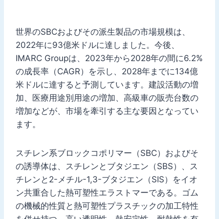
世界のSBCおよびその派生製品の市場規模は、
2022年に93億米ドルに達しました。今後、
IMARC Groupは、2023年から2028年の間に6.2%
の成長率（CAGR）を示し、2028年までに134億
米ドルに達すると予測しています。建設活動の増
加、医療用途別用途の増加、高級車の販売台数の
増加などが、市場を牽引する主な要因となってい
ます。
スチレン系ブロックコポリマー（SBC）およびそ
の誘導体は、スチレンとブタジエン（SBS）、ス
チレンと2-メチル-1,3-ブタジエン（SIS）をイオ
ン共重合した熱可塑性エラストマーである。ゴム
の機械的性質と熱可塑性プラスチックの加工特性
を併せ持つ。高い透明性、熱安定性、耐熱性を有