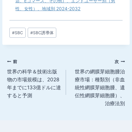
店、Eコマース、その他）、エンドユーザー別（男
性、女性）、地域別 2024-2032
投
#
SBC
#
SBC誘導体
稿
タ
グ:
投
前
次
世界の科学＆技術出版
世界の網膜芽細胞腫治
稿
物の市場規模は、2028
療市場：種類別（非血
ナ
年までに133億ドルに達
統性網膜芽細胞腫、遺
すると予測
伝性網膜芽細胞腫）、
ビ
治療法別
ゲ
ー