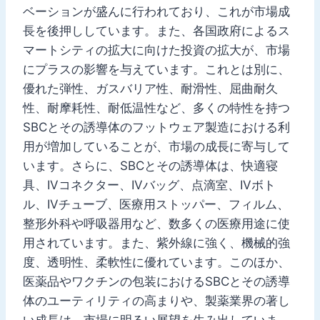
ベーションが盛んに行われており、これが市場成
長を後押ししています。また、各国政府によるス
マートシティの拡大に向けた投資の拡大が、市場
にプラスの影響を与えています。これとは別に、
優れた弾性、ガスバリア性、耐滑性、屈曲耐久
性、耐摩耗性、耐低温性など、多くの特性を持つ
SBCとその誘導体のフットウェア製造における利
用が増加していることが、市場の成長に寄与して
います。さらに、SBCとその誘導体は、快適寝
具、IVコネクター、IVバッグ、点滴室、IVボト
ル、IVチューブ、医療用ストッパー、フィルム、
整形外科や呼吸器用など、数多くの医療用途に使
用されています。また、紫外線に強く、機械的強
度、透明性、柔軟性に優れています。このほか、
医薬品やワクチンの包装におけるSBCとその誘導
体のユーティリティの高まりや、製薬業界の著し
い成長は、市場に明るい展望を生み出していま