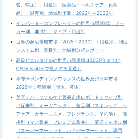
管、輸送）、用途別（医薬品・ヘルスケア、化学
品）、温度別、地域別予測：2022年～2032年
インバーターコンプレッサーの世界市場2025：メー
カー別、地域別、タイプ・用途別
世界の超広帯域市場（2025 – 2030）：用途別、測位
システム別、業種別、地域別分析レポート
高級ビニルタイルの世界市場規模は2030年までに
CAGR 3.56％で拡大する見通し
半導体ボンディングワックスの世界及び日本市場
2026年：種類別（固体、液体）
美容・パーソナルケア製品市場レポート：タイプ別
（従来型、オーガニック）、製品別（スキンケア、ヘ
アケア、カラーコスメ、フレグランス、その他）、価
格別（マス製品、プレミアム製品）、流通チャネル別
（スーパーマーケット、ハイパーマーケット、専門