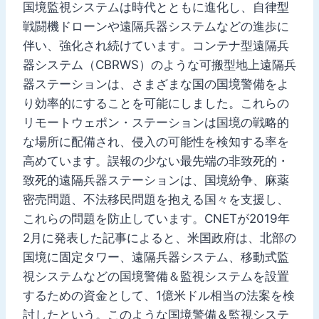
国境監視システムは時代とともに進化し、自律型
戦闘機ドローンや遠隔兵器システムなどの進歩に
伴い、強化され続けています。コンテナ型遠隔兵
器システム（CBRWS）のような可搬型地上遠隔兵
器ステーションは、さまざまな国の国境警備をよ
り効率的にすることを可能にしました。これらの
リモートウェポン・ステーションは国境の戦略的
な場所に配備され、侵入の可能性を検知する率を
高めています。誤報の少ない最先端の非致死的・
致死的遠隔兵器ステーションは、国境紛争、麻薬
密売問題、不法移民問題を抱える国々を支援し、
これらの問題を防止しています。CNETが2019年
2月に発表した記事によると、米国政府は、北部の
国境に固定タワー、遠隔兵器システム、移動式監
視システムなどの国境警備＆監視システムを設置
するための資金として、1億米ドル相当の法案を検
討したという。このような国境警備＆監視システ