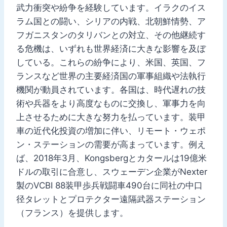
武力衝突や紛争を経験しています。イラクのイス
ラム国との闘い、シリアの内戦、北朝鮮情勢、ア
フガニスタンのタリバンとの対立、その他継続す
る危機は、いずれも世界経済に大きな影響を及ぼ
している。これらの紛争により、米国、英国、フ
ランスなど世界の主要経済国の軍事組織や法執行
機関が動員されています。各国は、時代遅れの技
術や兵器をより高度なものに交換し、軍事力を向
上させるために大きな努力を払っています。装甲
車の近代化投資の増加に伴い、リモート・ウェポ
ン・ステーションの需要が高まっています。例え
ば、2018年3月、Kongsbergとカタールは19億米
ドルの取引に合意し、スウェーデン企業がNexter
製のVCBI 88装甲歩兵戦闘車490台に同社の中口
径タレットとプロテクター遠隔武器ステーション
（フランス）を提供します。