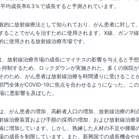
年平均成長率6.3％で成長すると予測されています。
般的に放射線療法として知られており、がん患者に対して
することでがんを治すために使用されます。X線、ガンマ
的に使用される放射線治療市場です。
の発生は、放射線治療市場の成長にマイナスの影響を与えると予
蔓延を抑制するため、ロックダウンが実施された。多くの病院がCO
そのため、がん患者は放射線治療を時間通りに受けること
門全体がCOVID-19に焦点を合わせるようになった。このよ
市場に悪影響を及ぼした。
は、がん患者の増加、高齢者人口の増加、放射線治療の利
射線治療装置および手順の採用の増加、および放射線治療
幅に増加しています。しかし、熟練した人材の不足や腫瘍
場の成長を制限しています。また、新興国での成長機会や