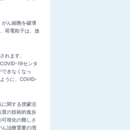
、がん細胞を破壊
線、荷電粒子は、放
想されます。
VID-19センタ
ができなくなっ
うに、COVID-
点に関する啓蒙活
装置の技術的進歩
の可視化の難しさ
がん治療需要の増