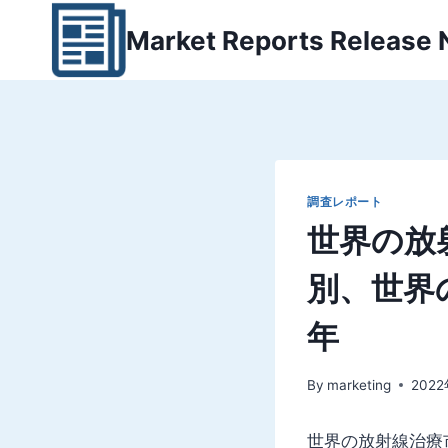
内
Market Reports Release
容
を
ス
キ
ッ
プ
調査レポート
世界の放
別、世界の
年
By
marketing
202
世界の放射線治療市