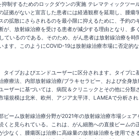
拡散を抑制するためのロックダウンの実施 テレマティックツ
の証拠がないと宣言した患者には経過観察を延期し、腫瘍
スの拡散にさらされるのを最小限に抑えるために、予約の
断が、放射線治療を受ける患者が減少する理由となり、多くの
換しているのである。そのため、がん患者は放射線治療を時
います。このようにCOVID-19は放射線治療市場に否定的
、タイプおよびエンドユーザーに区分されます。タイプに
治療療法、内部放射線治療/ブラキセラピー、および全身放
ユーザーに基づいては、病院＆クリニックとその他に分類
市場規模は北米、欧州、アジア太平洋、LAMEAで分析され
部ビーム放射線治療分野が2021年の放射線治療市場シェア
続くと見られている。これは、がん細胞への直接ビームの
が少なく、腫瘍医は治療に高線量の放射線治療を使用でき