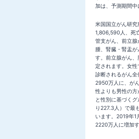
加は、予測期間中
米国国立がん研究
1,806,590
管支がん、前立腺
腫、腎臓・腎盂が
す。前立腺がん、
定されます。女性
診断されるがん全
2950万人に、
性よりも男性の方が
と性別に基づくグ
り227.3人）で
います。2019年
2220万人に増