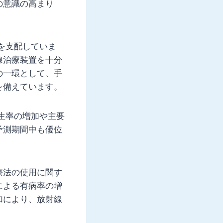
の意識の高まり
を支配していま
線治療装置を十分
の一環として、手
を備えています。
生率の増加や主要
予測期間中も優位
療法の使用に関す
による有病率の増
加により、放射線