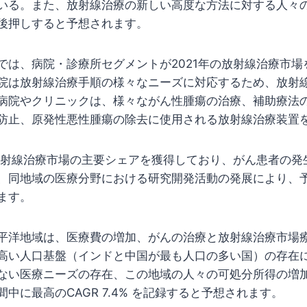
いる。また、放射線治療の新しい高度な方法に対する人々
後押しすると予想されます。
では、病院・診療所セグメントが2021年の放射線治療市場
院は放射線治療手順の様々なニーズに対応するため、放射
病院やクリニックは、様々ながん性腫瘍の治療、補助療法
防止、原発性悪性腫瘍の除去に使用される放射線治療装置
に放射線治療市場の主要シェアを獲得しており、がん患者の発
、同地域の医療分野における研究開発活動の発展により、
ます。
平洋地域は、医療費の増加、がんの治療と放射線治療市場
高い人口基盤（インドと中国が最も人口の多い国）の存在
ない医療ニーズの存在、この地域の人々の可処分所得の増
中に最高のCAGR 7.4% を記録すると予想されます。