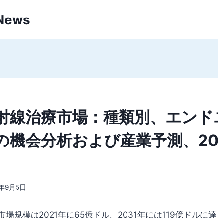
 News
射線治療市場：種類別、エンド
機会分析および産業予測、2021
2年9月5日
場規模は2021年に65億ドル、2031年には119億ドルに達