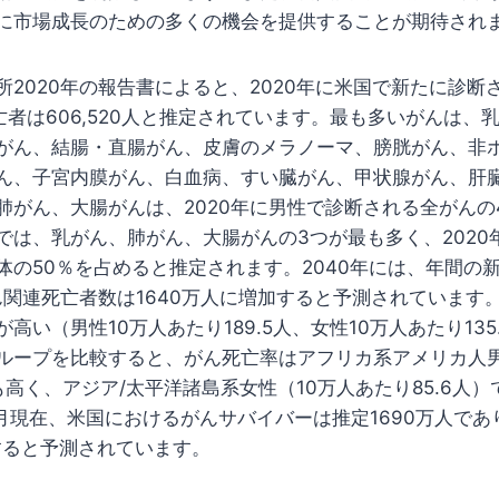
に市場成長のための多くの機会を提供することが期待され
所2020年の報告書によると、2020年に米国で新たに診断
人、死亡者は606,520人と推定されています。最も多いがんは
がん、結腸・直腸がん、皮膚のメラノーマ、膀胱がん、非
ん、子宮内膜がん、白血病、すい臓がん、甲状腺がん、肝
肺がん、大腸がんは、2020年に男性で診断される全がんの
では、乳がん、肺がん、大腸がんの3つが最も多く、2020
体の50％を占めると推定されます。2040年には、年間の
がん関連死亡者数は1640万人に増加すると予測されています
高い（男性10万人あたり189.5人、女性10万人あたり135
ループを比較すると、がん死亡率はアフリカ系アメリカ人男
最も高く、アジア/太平洋諸島系女性（10万人あたり85.6人
1月現在、米国におけるがんサバイバーは推定1690万人であ
加すると予測されています。