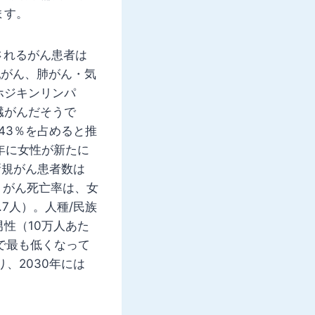
ます。
されるがん患者は
、乳がん、肺がん・気
ホジキンリンパ
臓がんだそうで
43％を占めると推
年に女性が新たに
新規がん患者数は
。がん死亡率は、女
.7人）。人種/民族
性（10万人あた
）で最も低くなって
り、2030年には