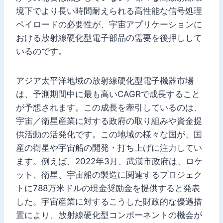
境下でより長い時間耐えられる高性能な信号処理
ペイロードの必要性が、宇宙アプリケーションに
おける放射線硬化型電子部品の需要を後押しして
いるのです。
アジア太平洋地域の放射線硬化型電子機器市場
は、予測期間中に最も高いCAGRで成長すること
が予想されます。この成長を牽引しているのは、
宇宙／衛星産業に対する政府の取り組みや資金提
供活動の活発化です。この地域の様々な国が、国
産の衛星や宇宙船の開発・打ち上げに注力してい
ます。例えば、2022年3月、武漢市政府は、ロケ
ット、衛星、宇宙船の製造に関連するプロジェク
トに788万米ドルの現金奨励金を提供すると発表
した。宇宙産業に対するこうした財政的な優遇措
置により、放射線硬化型コンポーネントの機会が