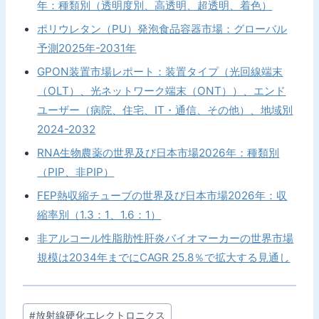
年：種類別（透明度別、高透明、超透明、着色）
ポリウレタン（PU）発泡食品容器市場：グローバル
予測2025年-2031年
GPON装置市場レポート：装置タイプ（光回線端末
（OLT）、光ネットワーク端末（ONT））、エンド
ユーザー（病院、住宅、IT・通信、その他）、地域別
2024-2032
RNA生物農薬の世界及び日本市場2026年：種類別
（PIP、非PIP）
FEP熱収縮チューブの世界及び日本市場2026年：収
縮率別（1.3：1、1.6：1）
非アルコール性脂肪性肝炎バイオマーカーの世界市場
規模は2034年までにCAGR 25.8％で拡大する見通し
投
#
放射線硬化エレクトロニクス