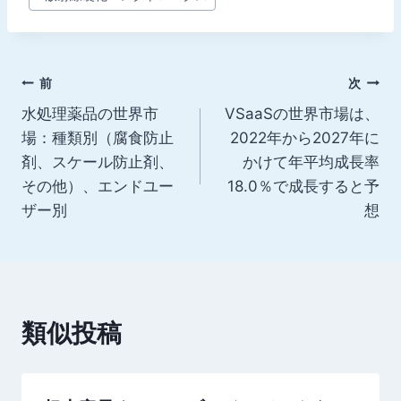
稿
タ
グ:
投
前
次
水処理薬品の世界市
VSaaSの世界市場は、
稿
場：種類別（腐食防止
2022年から2027年に
ナ
剤、スケール防止剤、
かけて年平均成長率
その他）、エンドユー
18.0％で成長すると予
ビ
ザー別
想
ゲ
ー
シ
類似投稿
ョ
ン