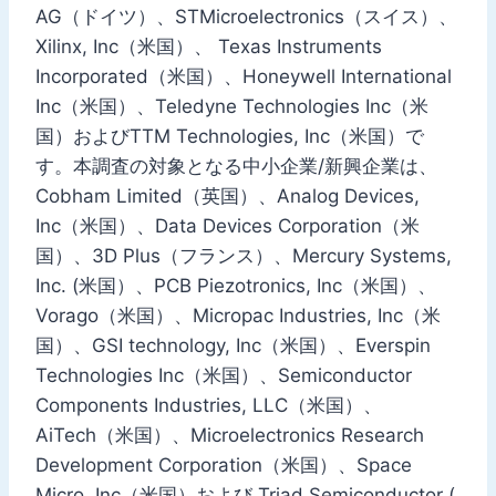
AG（ドイツ）、STMicroelectronics（スイス）、
Xilinx, Inc（米国）、 Texas Instruments
Incorporated（米国）、Honeywell International
Inc（米国）、Teledyne Technologies Inc（米
国）およびTTM Technologies, Inc（米国）で
す。本調査の対象となる中小企業/新興企業は、
Cobham Limited（英国）、Analog Devices,
Inc（米国）、Data Devices Corporation（米
国）、3D Plus（フランス）、Mercury Systems,
Inc. (米国）、PCB Piezotronics, Inc（米国）、
Vorago（米国）、Micropac Industries, Inc（米
国）、GSI technology, Inc（米国）、Everspin
Technologies Inc（米国）、Semiconductor
Components Industries, LLC（米国）、
AiTech（米国）、Microelectronics Research
Development Corporation（米国）、Space
Micro, Inc（米国）および Triad Semiconductor (