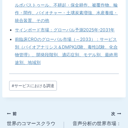
ルボパストゥール、不耕起・保全耕作、被覆作物、輪
作・間作、バイオチャー・土壌炭素増強、水産養殖・
統合装置、その他
サインボード市場：グローバル予測2025年-2031年
前臨床CROのグローバル市場（～2033）：サービス
別（バイオアナリシス＆DMPK試験、毒性試験、化合
物管理）、開発段階別、適応症別、モデル別、最終用
途別、地域別
投
#
サービスにおける調達
稿
タ
グ:
投
前
次
世界のコマースクラウ
音声分析の世界市場：
稿