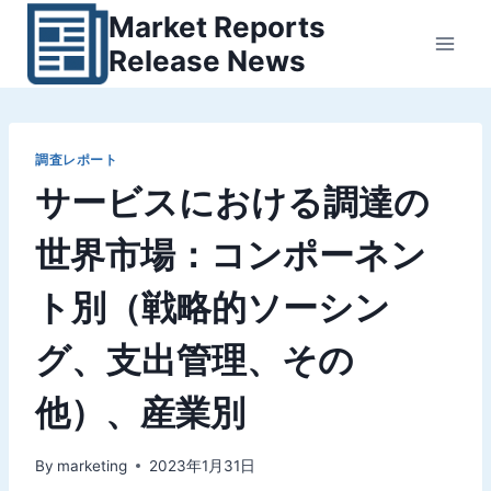
内
Market Reports
容
Release News
を
ス
キ
ッ
調査レポート
サービスにおける調達の
プ
世界市場：コンポーネン
ト別（戦略的ソーシン
グ、支出管理、その
他）、産業別
By
marketing
2023年1月31日