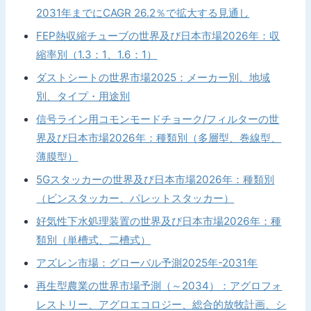
2031年までにCAGR 26.2％で拡大する見通し
FEP熱収縮チューブの世界及び日本市場2026年：収
縮率別（1.3：1、1.6：1）
ダストシートの世界市場2025：メーカー別、地域
別、タイプ・用途別
信号ライン用コモンモードチョーク/フィルターの世
界及び日本市場2026年：種類別（多層型、巻線型、
薄膜型）
5Gスタッカーの世界及び日本市場2026年：種類別
（ビンスタッカー、パレットスタッカー）
好気性下水処理装置の世界及び日本市場2026年：種
類別（単槽式、二槽式）
アズレン市場：グローバル予測2025年-2031年
再生型農業の世界市場予測（～2034）：アグロフォ
レストリー、アグロエコロジー、総合的放牧計画、シ