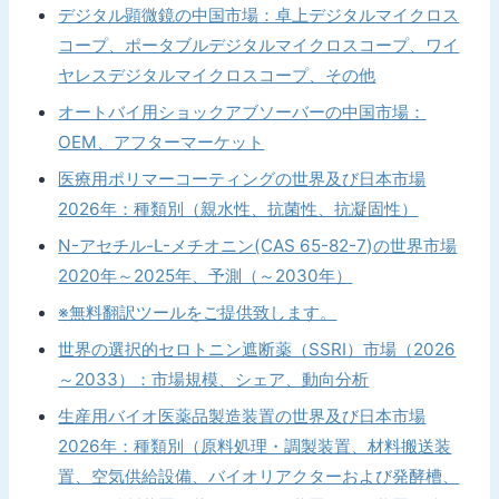
デジタル顕微鏡の中国市場：卓上デジタルマイクロス
コープ、ポータブルデジタルマイクロスコープ、ワイ
ヤレスデジタルマイクロスコープ、その他
オートバイ用ショックアブソーバーの中国市場：
OEM、アフターマーケット
医療用ポリマーコーティングの世界及び日本市場
2026年：種類別（親水性、抗菌性、抗凝固性）
N-アセチル-L-メチオニン(CAS 65-82-7)の世界市場
2020年～2025年、予測（～2030年）
※無料翻訳ツールをご提供致します。
世界の選択的セロトニン遮断薬（SSRI）市場（2026
～2033）：市場規模、シェア、動向分析
生産用バイオ医薬品製造装置の世界及び日本市場
2026年：種類別（原料処理・調製装置、材料搬送装
置、空気供給設備、バイオリアクターおよび発酵槽、