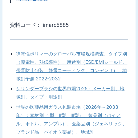
資料コード： imarc5885
導電性ポリマーのグローバル市場規模調査、タイプ別
（導電性、熱伝導性）、用途別（ESD/EMIシールド、
帯電防止包装、静電コーティング、コンデンサ）、地
域別予測 2022-2032
シリンダーブラシの世界市場2025：メーカー別、地
域別、タイプ・用途別
世界の医薬品用ガラス包装市場（2026年～2033
年）：素材別（I型、II型、III型）、製品別（バイア
ル、ボトル、アンプル）、医薬品別（ジェネリック、
ブランド品、バイオ医薬品）、地域別