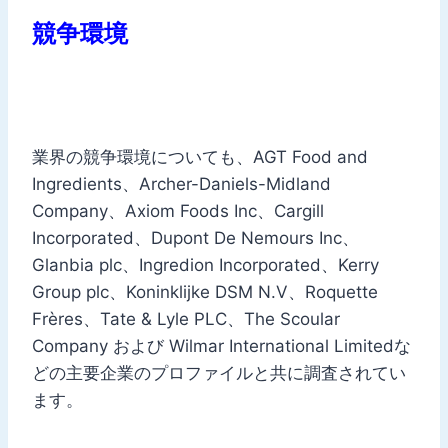
競争環境
業界の競争環境についても、AGT Food and
Ingredients、Archer-Daniels-Midland
Company、Axiom Foods Inc、Cargill
Incorporated、Dupont De Nemours Inc、
Glanbia plc、Ingredion Incorporated、Kerry
Group plc、Koninklijke DSM N.V、Roquette
Frères、Tate & Lyle PLC、The Scoular
Company および Wilmar International Limitedな
どの主要企業のプロファイルと共に調査されてい
ます。