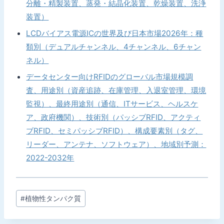
分離・精製装置、蒸発・結晶化装置、乾燥装置、洗浄
装置）
LCDバイアス電源ICの世界及び日本市場2026年：種
類別（デュアルチャンネル、4チャンネル、6チャン
ネル）
データセンター向けRFIDのグローバル市場規模調
査、用途別（資産追跡、在庫管理、入退室管理、環境
監視）、最終用途別（通信、ITサービス、ヘルスケ
ア、政府機関）、技術別（パッシブRFID、アクティ
ブRFID、セミパッシブRFID）、構成要素別（タグ、
リーダー、アンテナ、ソフトウェア）、地域別予測：
2022-2032年
投
#
植物性タンパク質
稿
タ