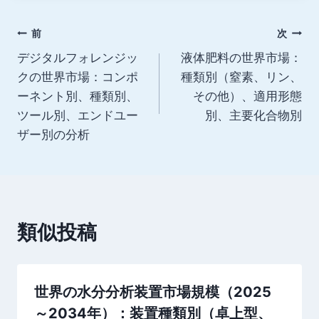
グ:
投
前
次
デジタルフォレンジッ
液体肥料の世界市場：
稿
クの世界市場：コンポ
種類別（窒素、リン、
ナ
ーネント別、種類別、
その他）、適用形態
ツール別、エンドユー
別、主要化合物別
ビ
ザー別の分析
ゲ
ー
シ
類似投稿
ョ
ン
世界の水分分析装置市場規模（2025
～2034年）：装置種類別（卓上型、