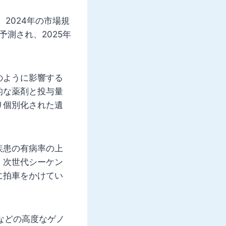
。2024年の市場規
と予測され、2025年
のように影響する
的な薬剤と投与量
り個別化された遺
疾患の有病率の上
、次世代シーケン
に拍車をかけてい
などの高度なゲノ