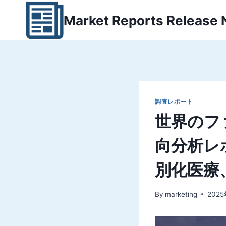
内
Market Reports Release
容
を
ス
キ
ッ
プ
調査レポート
世界のフ
向分析レ
別化医療
By
marketing
202