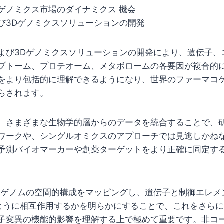
ゲノミクス市場のダイナミクス 機会
び3Dゲノミクスソリューションの開発
よび3Dゲノミクスソリューションの開発により、遺伝子、
プトーム、プロテオーム、メタボロームの各要因が複合的
をより包括的に理解できるようになり、世界のファーマコ
らされます。
、さまざまな生物学的層からのデータを統合することで、
ワークや、シングルオミクスのアプローチでは見逃しかね
予測バイオマーカーや創薬ターゲットをより正確に同定す
、ゲノムの空間的構成をマッピングし、遺伝子と制御エレメ
ように相互作用するかを明らかにすることで、これをさら
子変異の機能的影響を理解する上で極めて重要です。非コ