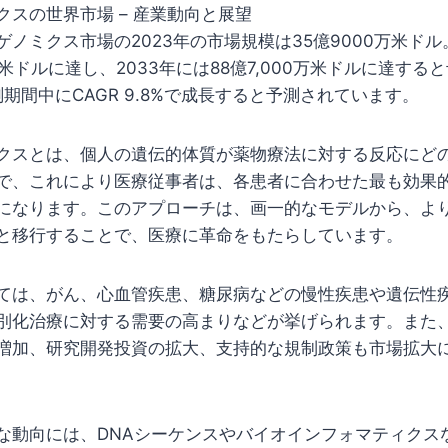
クスの世界市場 – 産業動向と展望
ノミクス市場の2023年の市場規模は35億9000万米ドル
万米ドルに達し、2033年には88億7,000万米ドルに達する
測期間中にCAGR 9.8%で成長すると予測されています。
クスとは、個人の遺伝的体質が薬物療法に対する反応にど
で、これにより医療従事者は、各患者に合わせた最も効果
になります。このアプローチは、画一的なモデルから、よ
と移行することで、医療に革命をもたらしています。
ては、がん、心血管疾患、糖尿病などの慢性疾患や遺伝性
別化治療に対する需要の高まりなどが挙げられます。また
増加、研究開発投資の拡大、支持的な規制政策も市場拡大
な動向には、DNAシーケンスやバイオインフォマティクス