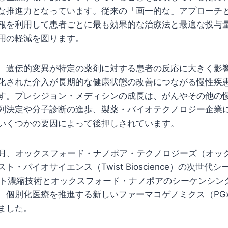
な推進力となっています。従来の「画一的な」アプローチ
報を利用して患者ごとに最も効果的な治療法と最適な投与
用の軽減を図ります。
、遺伝的変異が特定の薬剤に対する患者の反応に大きく影
化された介入が長期的な健康状態の改善につながる慢性疾
す。プレシジョン・メディシンの成長は、がんやその他の
列決定や分子診断の進歩、製薬・バイオテクノロジー企業
いくつかの要因によって後押しされています。
年5月、オックスフォード・ナノポア・テクノロジーズ（オッ
ト・バイオサイエンス（Twist Bioscience）の次世代
ット濃縮技術とオックスフォード・ナノポアのシーケンシン
、個別化医療を推進する新しいファーマコゲノミクス（PG
ました。