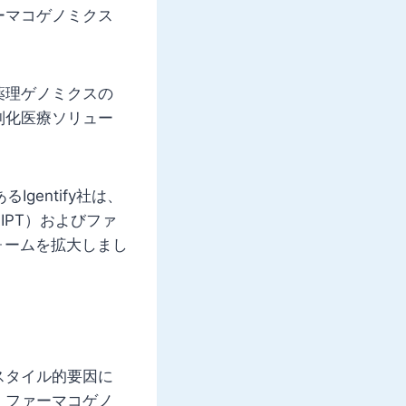
ーマコゲノミクス
薬理ゲノミクスの
別化医療ソリュー
gentify社は、
IPT）およびファ
ォームを拡大しまし
スタイル的要因に
、ファーマコゲノ