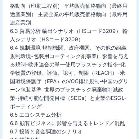
格動向（印刷工程別） 平均販売価格動向（最終用
途産業別） 主要企業の平均販売価格動向（最終用
途産業別
6.3 貿易分析 輸出シナリオ（HSコード3209） 輸
入シナリオ（HSコード3209）
6.4 規制環境 規制機関、政府機関、その他の組織
規制環境-包装用コーティング剤事業に影響を与え
る規制-欧州連合の単一使用プラスチック指令-化
学物質の登録、評価、認可、制限（REACH）-米
国環境保護庁（EPA）のVOC排出規制-中国のグリ
ーン包装基準-世界のプラスチック廃棄物削減政
策-持続可能な開発目標（SDGs）と企業のESGレ
ポーティング
6.5 エコシステム分析
6.6 顧客ビジネスに影響を与えるトレンド／混乱
6.7 投資と資金調達のシナリオ