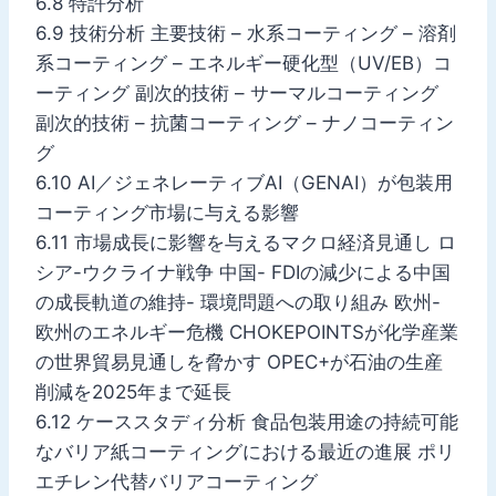
6.8 特許分析
6.9 技術分析 主要技術 – 水系コーティング – 溶剤
系コーティング – エネルギー硬化型（UV/EB）コ
ーティング 副次的技術 – サーマルコーティング
副次的技術 – 抗菌コーティング – ナノコーティン
グ
6.10 AI／ジェネレーティブAI（GENAI）が包装用
コーティング市場に与える影響
6.11 市場成長に影響を与えるマクロ経済見通し ロ
シア-ウクライナ戦争 中国- FDIの減少による中国
の成長軌道の維持- 環境問題への取り組み 欧州-
欧州のエネルギー危機 CHOKEPOINTSが化学産業
の世界貿易見通しを脅かす OPEC+が石油の生産
削減を2025年まで延長
6.12 ケーススタディ分析 食品包装用途の持続可能
なバリア紙コーティングにおける最近の進展 ポリ
エチレン代替バリアコーティング