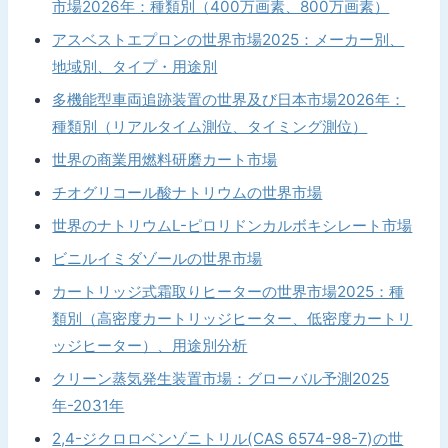
市場2026年：種類別（400万画素、800万画素）
アスベストエプロンの世界市場2025：メーカー別、
地域別、タイプ・用途別
多機能型車両追跡装置の世界及び日本市場2026年：
種類別（リアルタイム測位、タイミング測位）
世界の商業用燃料研磨カート市場
チオグリコール酸ナトリウムの世界市場
世界のナトリウムL-ピロリドンカルボキシレート市場
ビニルイミダゾールの世界市場
カートリッジ式霜取りヒーターの世界市場2025：種
類別（高密度カートリッジヒーター、低密度カートリ
ッジヒーター）、用途別分析
クリーン蒸気発生装置市場：グローバル予測2025
年-2031年
2,4-ジクロロベンゾニトリル(CAS 6574-98-7)の世