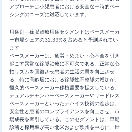
アプローチは小児患者における安全な一時的ペー
シングのニーズに対応しています。
用途別―徐脈治療用途セグメントはペースメーカ
ー市場シェアの32.39%を占めると予測されてい
ます。
ペースメーカーは、疲労・めまい・心不全を引き
起こす異常な徐脈治療に不可欠である。正常な心
拍リズムを回復させ患者の生活の質を向上させ
る。特に高齢層における徐脈性不整脈の増加が、
恒久的ペースメーカー移植需要を拡大している。
デュアルチャンバーペースメーカーやリードレス
ペースメーカーといったデバイス技術の進歩は、
安全性と患者のコンプライアンスを向上させ、市
場成長を牽引している。このセグメントは、早期
診断と採用率が高い北米および欧州を中心に、世