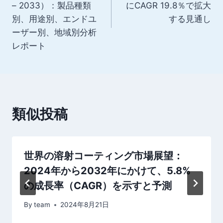
ナ
– 2033）：製品種類
にCAGR 19.8％で拡大
別、用途別、エンドユ
する見通し
ビ
ーザー別、地域別分析
ゲ
レポート
ー
シ
ョ
類似投稿
ン
世界の溶射コーティング市場展望：
2024年から2032年にかけて、5.8%
の成長率（CAGR）を示すと予測
By
team
2024年8月21日