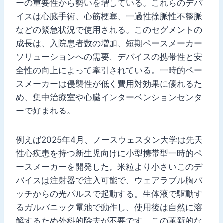
ーの重要性から勢いを増している。これらのデバ
イスは心臓手術、心筋梗塞、一過性徐脈性不整脈
などの緊急状況で使用される。このセグメントの
成長は、入院患者数の増加、短期ペースメーカー
ソリューションへの需要、デバイスの携帯性と安
全性の向上によって牽引されている。一時的ペー
スメーカーは侵襲性が低く費用対効果に優れるた
め、集中治療室や心臓インターベンションセンタ
ーで好まれる。
例えば2025年4月、ノースウェスタン大学は先天
性心疾患を持つ新生児向けに小型携帯型一時的ペ
ースメーカーを開発した。米粒より小さいこのデ
バイスは注射器で注入可能で、ウェアラブル胸パ
ッチからの光パルスで起動する。生体液で駆動す
るガルバニック電池で動作し、使用後は自然に溶
解するため外科的除去が不要です。この革新的な