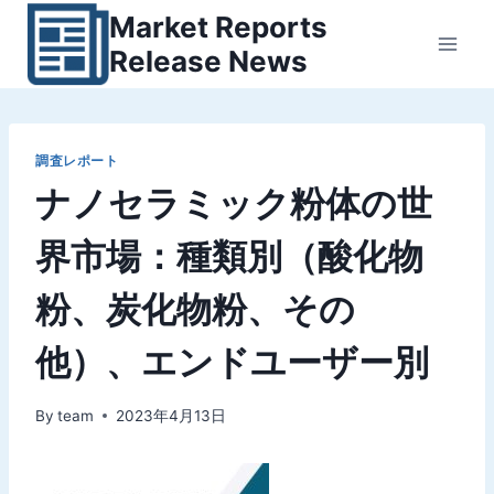
内
Market Reports
容
Release News
を
ス
キ
ッ
調査レポート
ナノセラミック粉体の世
プ
界市場：種類別（酸化物
粉、炭化物粉、その
他）、エンドユーザー別
By
team
2023年4月13日