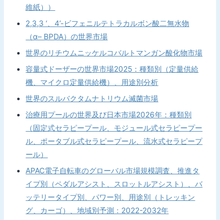
維紙））
2,3,3 ‘、4’-ビフェニルテトラカルボン酸二無水物
（α– BPDA）の世界市場
世界のリチウムニッケルコバルトマンガン酸化物市場
容量式ドーザーの世界市場2025：種類別（定量供給
機、マイクロ定量供給機）、用途別分析
世界のスルバクタムナトリウム滅菌市場
治療用プールの世界及び日本市場2026年：種類別
（固定式セラピープール、モジュール式セラピープー
ル、ポータブル式セラピープール、流水式セラピープ
ール）
APAC電子自転車のグローバル市場規模調査、推進タ
イプ別（ペダルアシスト、スロットルアシスト）、バ
ッテリータイプ別、パワー別、用途別（トレッキン
グ、カーゴ）、地域別予測：2022-2032年