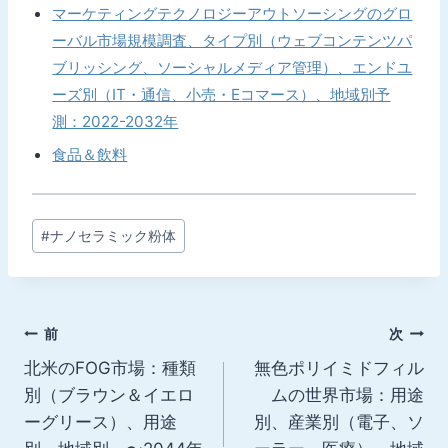
マーケティングテクノロジーアウトソーシングのグロ
ーバル市場規模調査、タイプ別（ウェブコンテンツパ
ブリッシング、ソーシャルメディア管理）、エンドユ
ーズ別（IT・通信、小売・Eコマース）、地域別予
測：2022-2032年
食品＆飲料
投
#
ナノセラミック粉体
稿
タ
グ:
投
前
次
北米のFOG市場：種類
無色ポリイミドフィル
稿
別（ブラウン＆イエロ
ムの世界市場：用途
ナ
ーグリース）、用途
別、産業別（電子、ソ