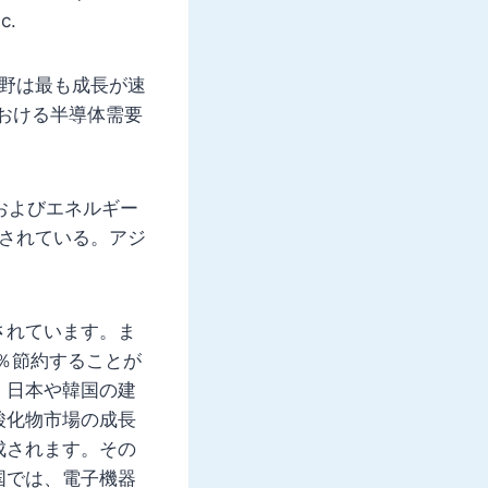
c.
分野は最も成長が速
における半導体需要
子およびエネルギー
測されている。アジ
されています。ま
％節約することが
。日本や韓国の建
酸化物市場の成長
成されます。その
国では、電子機器