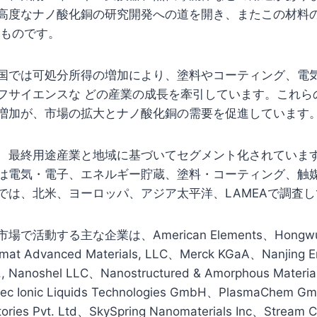
高度なナノ酸化銅の研究開発への道を開き、またこの材料
すものです。
国では可処分所得の増加により、塗料やコーティング、電
フサイエンスな どの産業の成長を牽引しています。これら
増加が、市場の拡大とナノ酸化銅の需要を促進しています
、最終用途産業と地域に基づいてセグメント化されていま
は電気・電子、エネルギー貯蔵、塗料・コーティング、触
では、北米、ヨーロッパ、アジア太平洋、LAMEAで調査
活動する主な企業は、American Elements、Hongwu Int
amat Advanced Materials, LLC、Merck KGaA、Nanjing 
d., Nanoshel LLC、Nanostructured & Amorphous Materials
itec Ionic Liquids Technologies GmbH、PlasmaChem 
ories Pvt. Ltd、SkySpring Nanomaterials Inc、Stream C