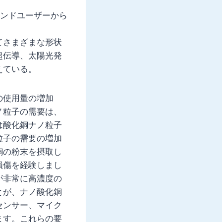
エンドユーザーから
てさまざまな形状
超伝導、太陽光発
えている。
の使用量の増加
ノ粒子の需要は、
は酸化銅ナノ粒子
粒子の需要の増加
銅の粉末を摂取し
損傷を経験しまし
が非常に高濃度の
とが、ナノ酸化銅
センサー、マイク
ます。これらの要