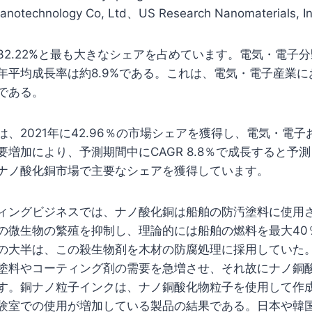
anotechnology Co, Ltd、US Research Nanomaterials, In
32.22%と最も大きなシェアを占めています。電気・電子
年平均成長率は約8.9%である。これは、電気・電子産業
である。
、2021年に42.96％の市場シェアを獲得し、電気・電
要増加により、予測期間中にCAGR 8.8％で成長すると予
ナノ酸化銅市場で主要なシェアを獲得しています。
ィングビジネスでは、ナノ酸化銅は船舶の防汚塗料に使用
の微生物の繁殖を抑制し、理論的には船舶の燃料を最大40
の大半は、この殺生物剤を木材の防腐処理に採用していた
塗料やコーティング剤の需要を急増させ、それ故にナノ銅
す。銅ナノ粒子インクは、ナノ銅酸化物粒子を使用して作
験室での使用が増加している製品の結果である。日本や韓