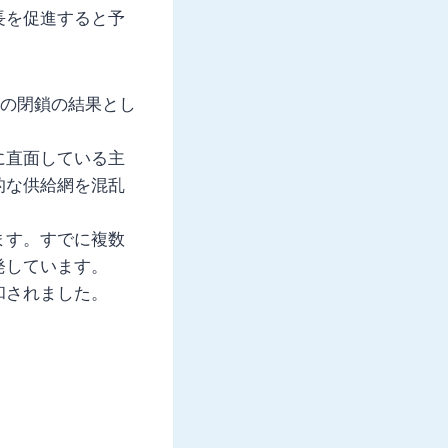
長を促進すると予
社の閉鎖の結果とし
に直面している主
的な供給網を混乱
ます。すでに複数
発しています。
和されました。