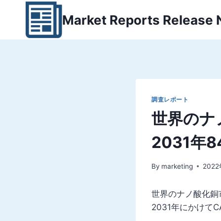
内
Market Reports Release
容
を
ス
キ
ッ
プ
調査レポート
世界のナ
2031年
By
marketing
202
世界のナノ酸化銅市
2031年にかけて