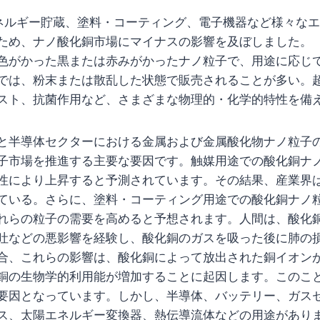
は、エネルギー貯蔵、塗料・コーティング、電子機器など様々な
ため、ナノ酸化銅市場にマイナスの影響を及ぼしました。
色がかった黒または赤みがかったナノ粒子で、用途に応じ
では、粉末または散乱した状態で販売されることが多い。
スト、抗菌作用など、さまざまな物理的・化学的特性を備
と半導体セクターにおける金属および金属酸化物ナノ粒子
子市場を推進する主要な要因です。触媒用途での酸化銅ナ
性により上昇すると予測されています。その結果、産業界
ている。さらに、塗料・コーティング用途での酸化銅ナノ
れらの粒子の需要を高めると予想されます。人間は、酸化
吐などの悪影響を経験し、酸化銅のガスを吸った後に肺の
合、これらの影響は、酸化銅によって放出された銅イオン
銅の生物学的利用能が増加することに起因します。このこ
要因となっています。しかし、半導体、バッテリー、ガス
ス、太陽エネルギー変換器、熱伝導流体などの用途があり