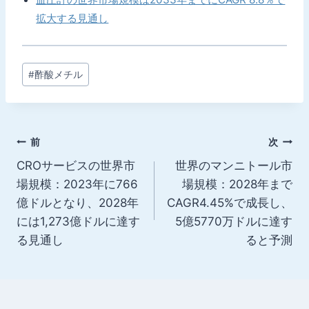
拡大する見通し
投
#
酢酸メチル
稿
タ
グ:
投
前
次
CROサービスの世界市
世界のマンニトール市
稿
場規模：2023年に766
場規模：2028年まで
ナ
億ドルとなり、2028年
CAGR4.45%で成長し、
には1,273億ドルに達す
5億5770万ドルに達す
ビ
る見通し
ると予測
ゲ
ー