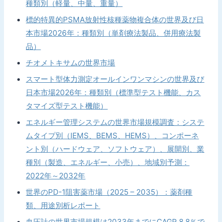
種類別（軽量、中量、重量）
標的特異的PSMA放射性核種薬物複合体の世界及び日
本市場2026年：種類別（単剤療法製品、併用療法製
品）
チオメトキサムの世界市場
スマート型体力測定オールインワンマシンの世界及び
日本市場2026年：種類別（標準型テスト機能、カス
タマイズ型テスト機能）
エネルギー管理システムの世界市場規模調査：システ
ムタイプ別（IEMS、BEMS、HEMS）、コンポーネ
ント別（ハードウェア、ソフトウェア）、展開別、業
種別（製造、エネルギー、小売）、地域別予測：
2022年～2032年
世界のPD-1阻害薬市場（2025 – 2035）：薬剤種
類、用途別析レポート
血圧計の世界市場規模は2033年までにCAGR 8.8％で