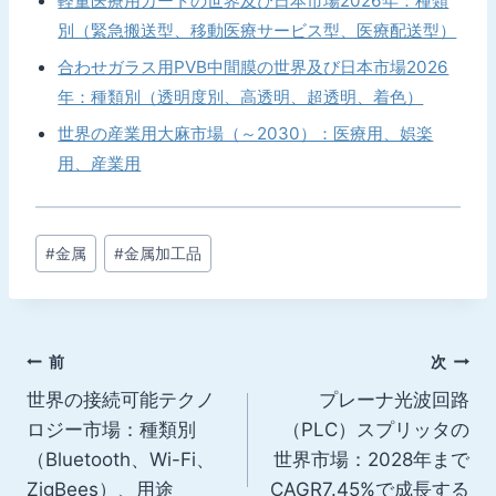
軽量医療用カートの世界及び日本市場2026年：種類
別（緊急搬送型、移動医療サービス型、医療配送型）
合わせガラス用PVB中間膜の世界及び日本市場2026
年：種類別（透明度別、高透明、超透明、着色）
世界の産業用大麻市場（～2030）：医療用、娯楽
用、産業用
投
#
金属
#
金属加工品
稿
タ
グ:
投
前
次
世界の接続可能テクノ
プレーナ光波回路
稿
ロジー市場：種類別
（PLC）スプリッタの
ナ
（Bluetooth、Wi-Fi、
世界市場：2028年まで
ZigBees）、用途
CAGR7.45%で成長する