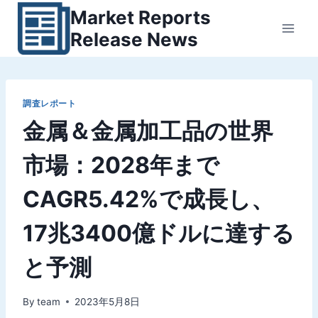
内
Market Reports
容
Release News
を
ス
キ
ッ
調査レポート
金属＆金属加工品の世界
プ
市場：2028年まで
CAGR5.42%で成長し、
17兆3400億ドルに達する
と予測
By
team
2023年5月8日