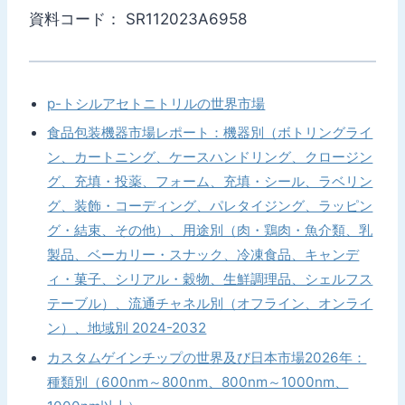
資料コード： SR112023A6958
p-トシルアセトニトリルの世界市場
食品包装機器市場レポート：機器別（ボトリングライ
ン、カートニング、ケースハンドリング、クロージン
グ、充填・投薬、フォーム、充填・シール、ラベリン
グ、装飾・コーディング、パレタイジング、ラッピン
グ・結束、その他）、用途別（肉・鶏肉・魚介類、乳
製品、ベーカリー・スナック、冷凍食品、キャンデ
ィ・菓子、シリアル・穀物、生鮮調理品、シェルフス
テーブル）、流通チャネル別（オフライン、オンライ
ン）、地域別 2024-2032
カスタムゲインチップの世界及び日本市場2026年：
種類別（600nm～800nm、800nm～1000nm、