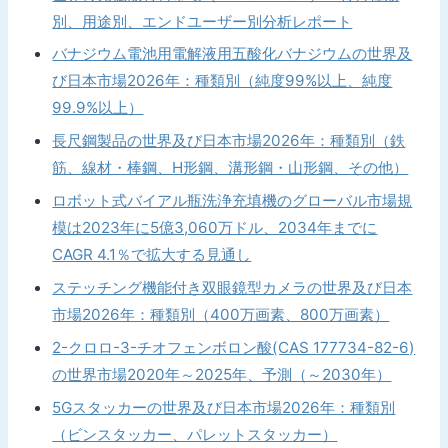
別、用途別、エンドユーザー別分析レポート
バナジウム電池用電解液用五酸化バナジウムの世界及
び日本市場2026年：種類別（純度99%以上、純度
99.9%以上）
長尺鋼製品の世界及び日本市場2026年：種類別（鉄
筋、線材・棒鋼、H形鋼、溝形鋼・山形鋼、その他）
ロボット式バイアル瓶洗浄充填機のグローバル市場規
模は2023年に5億3,060万ドル、2034年までに
CAGR 4.1％で拡大する見通し
ステッチング機能付き双眼鏡型カメラの世界及び日本
市場2026年：種類別（400万画素、800万画素）
2-クロロ-3-チオフェンボロン酸(CAS 177734-82-6)
の世界市場2020年～2025年、予測（～2030年）
5Gスタッカーの世界及び日本市場2026年：種類別
（ビンスタッカー、パレットスタッカー）