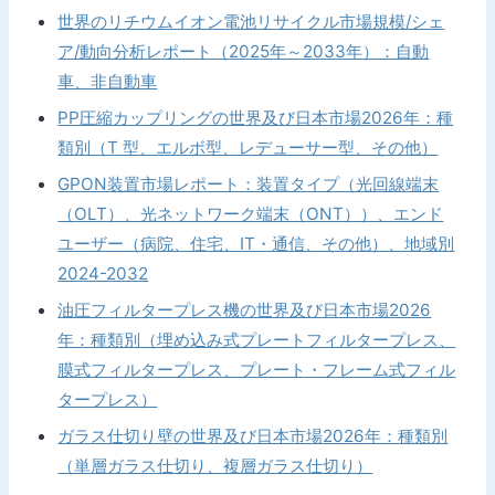
世界のリチウムイオン電池リサイクル市場規模/シェ
ア/動向分析レポート（2025年～2033年）：自動
車、非自動車
PP圧縮カップリングの世界及び日本市場2026年：種
類別（T 型、エルボ型、レデューサー型、その他）
GPON装置市場レポート：装置タイプ（光回線端末
（OLT）、光ネットワーク端末（ONT））、エンド
ユーザー（病院、住宅、IT・通信、その他）、地域別
2024-2032
油圧フィルタープレス機の世界及び日本市場2026
年：種類別（埋め込み式プレートフィルタープレス、
膜式フィルタープレス、プレート・フレーム式フィル
タープレス）
ガラス仕切り壁の世界及び日本市場2026年：種類別
（単層ガラス仕切り、複層ガラス仕切り）