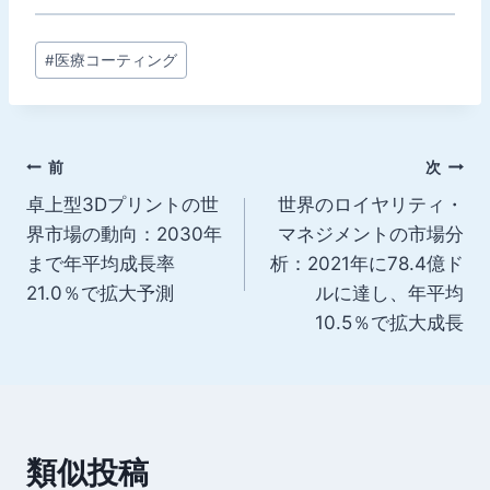
投
#
医療コーティング
稿
タ
グ:
投
前
次
卓上型3Dプリントの世
世界のロイヤリティ・
稿
界市場の動向：2030年
マネジメントの市場分
ナ
まで年平均成長率
析：2021年に78.4億ド
21.0％で拡大予測
ルに達し、年平均
ビ
10.5％で拡大成長
ゲ
ー
シ
類似投稿